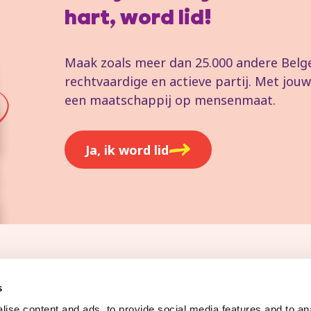
hart, word lid!
Maak zoals meer dan 25.000 andere Belgen
rechtvaardige en actieve partij. Met jo
een maatschappij op mensenmaat.
Ja, ik word lid
Pers
s
ise content and ads, to provide social media features and to anal