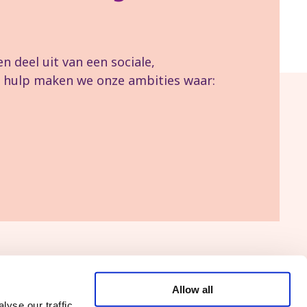
 deel uit van een sociale,
uw hulp maken we onze ambities waar:
Allow all
Vers le site PTB
yse our traffic.