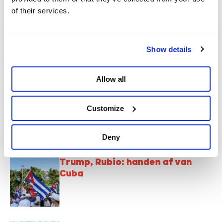
of their services.
Nooit meer fascisme: maak van
8 mei opnieuw een jaarlijkse
Show details
feestdag
Allow all
Palestina: stop de genocide,
Customize
boycot Israël
Deny
Trump, Rubio: handen af van
Cuba