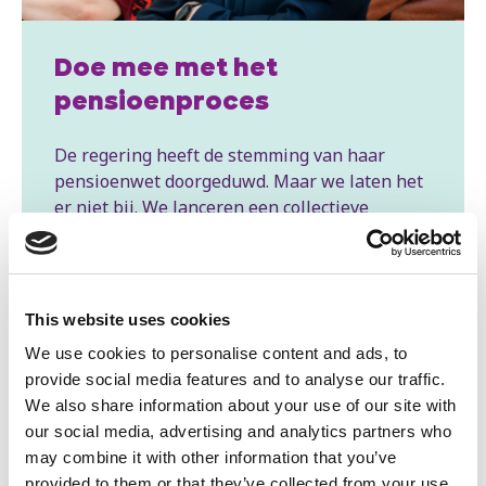
Doe mee met het
pensioenproces
De regering heeft de stemming van haar
pensioenwet doorgeduwd. Maar we laten het
er niet bij. We lanceren een collectieve
rechtszaak tegen de pensioenwet bij het
Grondwettelijk Hof. We hebben ook jou nodig.
Doe jij mee?
This website uses cookies
We use cookies to personalise content and ads, to
provide social media features and to analyse our traffic.
We also share information about your use of our site with
Verlaag de brandstofprijs: 1,6
our social media, advertising and analytics partners who
€/l max
may combine it with other information that you’ve
provided to them or that they’ve collected from your use