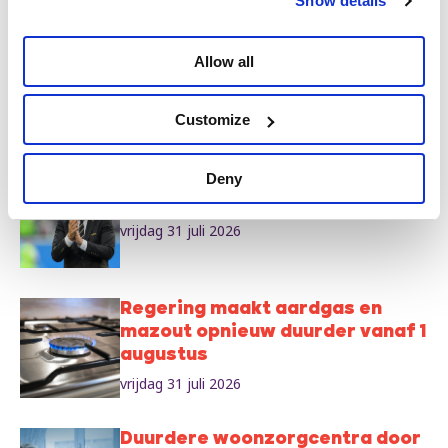
Show details
Antwerp Pride na Berlijn:
Allow all
Protest with Pride, vandaag
meer dan ooit
Customize
vrijdag 31 juli 2026
Deny
Het WK is van ons, niet van
Infantino en Trump!
vrijdag 31 juli 2026
Regering maakt aardgas en
mazout opnieuw duurder vanaf 1
augustus
vrijdag 31 juli 2026
Duurdere woonzorgcentra door