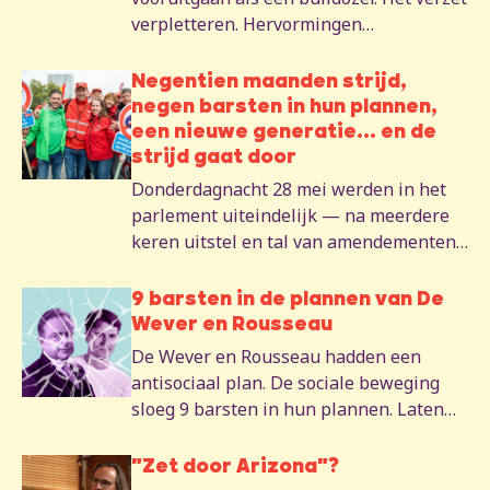
verpletteren. Hervormingen
doordrukken alsof ze onvermijdelijk
waren. 19 maanden later heeft de
Negentien maanden strijd,
bulldozer zich vastgereden.
negen barsten in hun plannen,
een nieuwe generatie... en de
strijd gaat door
Donderdagnacht 28 mei werden in het
parlement uiteindelijk — na meerdere
keren uitstel en tal van amendementen
— de pensioenwet en de programmawet
van de regering-De Wever-Rousseau
9 barsten in de plannen van De
goedgekeurd. Die programmawet bevat
Wever en Rousseau
onder meer de aftopping van de index en
De Wever en Rousseau hadden een
de verhoging van de btw. De teksten
antisociaal plan. De sociale beweging
werden na maanden van sociale acties
sloeg 9 barsten in hun plannen. Laten
weliswaar afgezwakt en aangepast,
we die barsten gebruiken om de strijd
maar het blijven aanvallen op het recht
voort te zetten.
"Zet door Arizona"?
op rust en op onze koopkracht. En wij