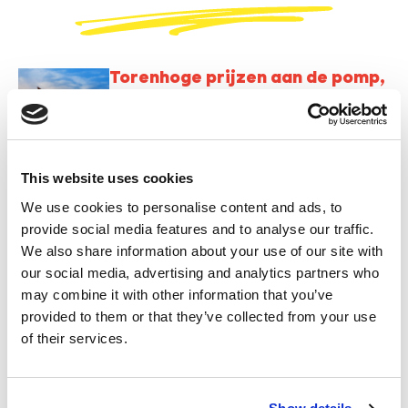
Torenhoge prijzen aan de pomp,
jackpot voor de oliebedrijven:
stop de oorlogsprofiteurs
vrijdag 7 augustus 2026
This website uses cookies
Hoe levens van duizenden
We use cookies to personalise content and ads, to
migranten werden gebruikt en
provide social media features and to analyse our traffic.
gemanipuleerd in het drama van
We also share information about your use of our site with
Ceuta
our social media, advertising and analytics partners who
woensdag 5 augustus 2026
may combine it with other information that you’ve
provided to them or that they’ve collected from your use
GAS-boetes voor vreedzame
of their services.
Palestina-actievoerders: “Wij
laten ons niet intimideren”
dinsdag 4 augustus 2026