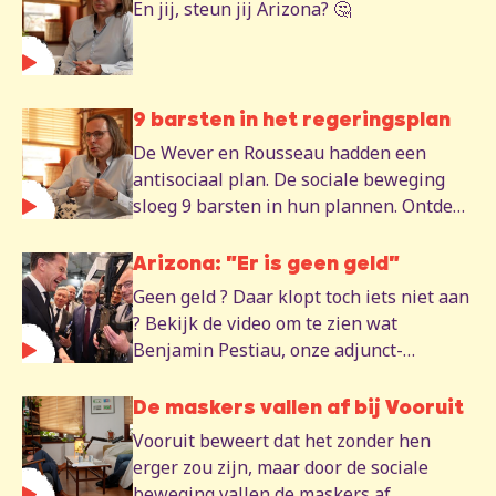
En jij, steun jij Arizona? 🤔
zullen ze blijven bestrijden.
9 barsten in het regeringsplan
De Wever en Rousseau hadden een
antisociaal plan. De sociale beweging
sloeg 9 barsten in hun plannen. Ontdek
ze in de volledige video.
Arizona: "Er is geen geld"
Geen geld ? Daar klopt toch iets niet aan
? Bekijk de video om te zien wat
Benjamin Pestiau, onze adjunct-
algemeen-secretaris, erover te zeggen
heeft.
De maskers vallen af bij Vooruit
Vooruit beweert dat het zonder hen
erger zou zijn, maar door de sociale
beweging vallen de maskers af.