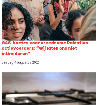
GAS-boetes voor vreedzame Palestina-
actievoerders: “Wij laten ons niet
intimideren”
dinsdag 4 augustus 2026