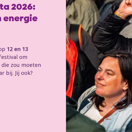
ta 2026:
n energie
 op
12 en 13
festival om
 die zou moeten
 bij. Jij ook?