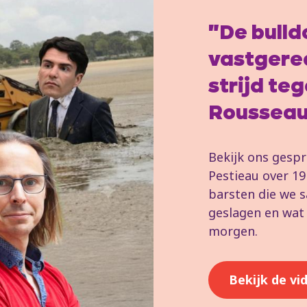
"De bulld
vastgere
strijd te
Roussea
Bekijk ons gesp
Pestieau over 19
barsten die we 
geslagen en wat 
morgen.
Bekijk de vi