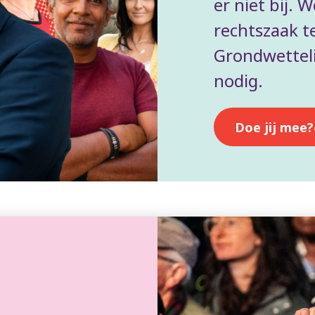
er niet bij. 
rechtszaak t
Grondwetteli
nodig.
Doe jij mee?