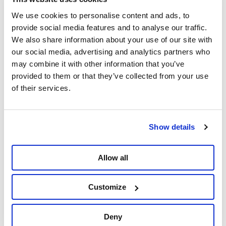
doeleinden en de verwerking, de rechtmatigheid
van de verwerking. Bovendien heeft u het recht
We use cookies to personalise content and ads, to
om bevestiging te krijgen of uw gegevens door
provide social media features and to analyse our traffic.
ons worden verwerkt en om toegang te krijgen
We also share information about your use of our site with
tot een kopie van uw gegevens.
our social media, advertising and analytics partners who
may combine it with other information that you’ve
Uw toestemming intrekken. Als u van gedacht
provided to them or that they’ve collected from your use
verandert over het gebruik van uw
of their services.
persoonsgegevens, waar u eerder toestemming
voor hebt gegeven, heeft u het recht om deze
toestemming op elk moment in te trekken. We
zullen u steeds duidelijk informeren wanneer u
Show details
op het punt staat om in te stemmen met een
verwerking op basis van toestemming en we zijn
Allow all
van mening dat dit geheel vrijwillig,
geïnformeerd en proactief moet gebeuren.
Customize
Aanpassing van uw gegevens. U heeft het recht
om uw persoonsgegevens te laten corrigeren als
ze onjuist, onvolledig of verouderd zijn. In dat
Deny