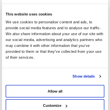
Met het Vernieuwingscongres van 2008 sloeg de
PVDA een nieuwe weg in: een beginselvaste, soepele
partij, de partij van de werkende mensen.
This website uses cookies
We use cookies to personalise content and ads, to
Lees Het PVDA
provide social media features and to analyse our traffic.
Vernieuwingscongres (PDF)
PDF
We also share information about your use of our site with
our social media, advertising and analytics partners who
Delen
may combine it with other information that you’ve
provided to them or that they’ve collected from your use
of their services.
Show details
Allow all
Customize