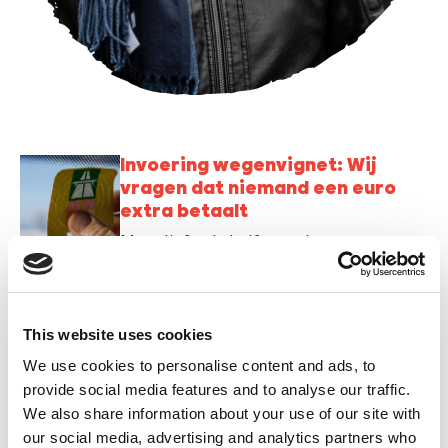
Invoering wegenvignet: Wij
vragen dat niemand een euro
extra betaalt
Maar liefst de helft van de
automobilisten in Vlaanderen zal vanaf
1 mei 2027 meer moeten betalen voor
het gebruik van de wagen door de
This website uses cookies
invoering van een wegenvignet.
Meer belastingen, minder
koopkracht: gezinnen krijgen
We use cookies to personalise content and ads, to
rekening gepresenteerd in
provide social media features and to analyse our traffic.
Franstalig België
We also share information about your use of our site with
our social media, advertising and analytics partners who
Regeringspartijen MR en Les Engagés