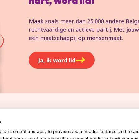
hart, word lid!
Maak zoals meer dan 25.000 andere Belgen
rechtvaardige en actieve partij. Met jo
een maatschappij op mensenmaat.
Ja, ik word lid
Pers
s
ise content and ads, to provide social media features and to anal
about your use of our site with our social media, advertising and