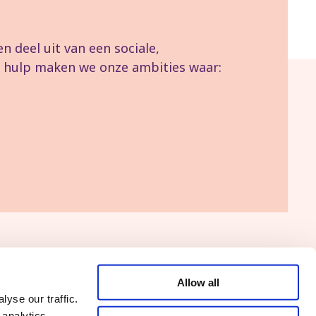
 deel uit van een sociale,
uw hulp maken we onze ambities waar:
Allow all
Vers le site PTB
yse our traffic.
 analytics