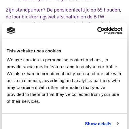
Zijn standpunten? De pensioenleeftijd op 65 houden,
de loonblokkeringswet afschaffen en de BTW
verlagen om het leven weer wat betaalbaarder te
maken. Want volgens Kemal zijn het de hardwerkende
mensen die de wereld draaiende houden, niet de
politieke kopstukken of grote aandeelhouders.
This website uses cookies
Maar Kemal is meer dan alleen een politiek figuur. Hij
We use cookies to personalise content and ads, to
was hoofdleider bij de lokale Chiro en bestuurslid in
provide social media features and to analyse our traffic.
het jeugdhuis van Groot-Bijgaarden, heeft een hart
We also share information about your use of our site with
voor voetbal en is een gepassioneerde gamer.
our social media, advertising and analytics partners who
may combine it with other information that you’ve
provided to them or that they’ve collected from your use
of their services.
Show details