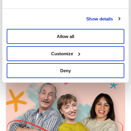
Haar lach is enorm aanstekelijk en ze is graag onder
de mensen. Lise gaat geregeld joggen in het
Antwerpse Nachtegalenpark en kan erg genieten van
Show details
een muziekoptreden samen met haar twee dochters.
Allow all
Delen
Customize
Deny