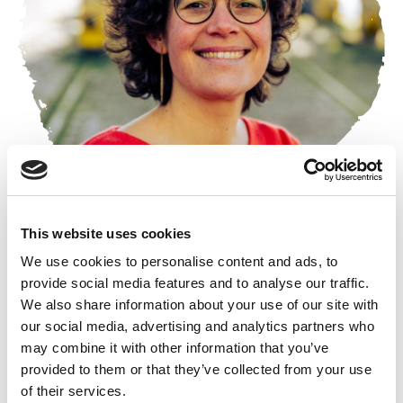
This website uses cookies
We use cookies to personalise content and ads, to
Lise is een vurige activiste rond zorg, welzijn,
provide social media features and to analyse our traffic.
armoede en vrouwenrechten. Vooral rond de
We also share information about your use of our site with
kinderopvang en de ouderenzorg blinkt ze uit in
our social media, advertising and analytics partners who
dossierkennis en menselijkheid. Ze werkt veel samen
may combine it with other information that you’ve
met de vakbonden en staat vooraan in de strijd tegen
provided to them or that they’ve collected from your use
de commercialisering van de zorg.
of their services.