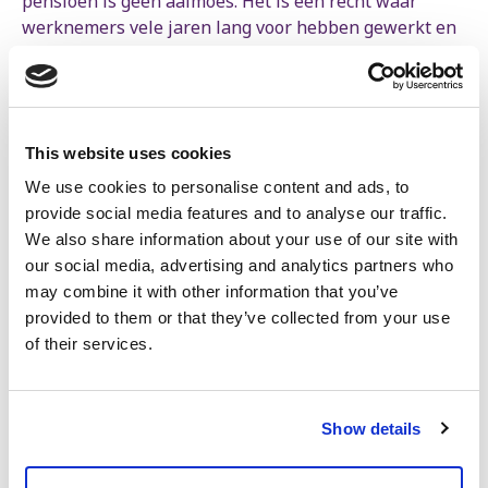
pensioen is geen aalmoes. Het is een recht waar
werknemers vele jaren lang voor hebben gewerkt en
bijgedragen. Werknemers hebben recht op rust en
vrijheid mét een menswaardig inkomen na een leven
van intense arbeid. Dat is perfect betaalbaar, op
voorwaarde dat we de welvaart eerlijker verdelen.
This website uses cookies
Landen als Frankrijk, Oostenrijk, Finland en Spanje
investeren aanzienlijk meer in de wettelijke
We use cookies to personalise content and ads, to
pensioenen en tonen dat het anders kan”.
provide social media features and to analyse our traffic.
We also share information about your use of our site with
Ontdek hier de studie.
our social media, advertising and analytics partners who
may combine it with other information that you’ve
*Sigedis beheert de databank van de Federale
provided to them or that they’ve collected from your use
Pensioendienst
of their services.
Show details