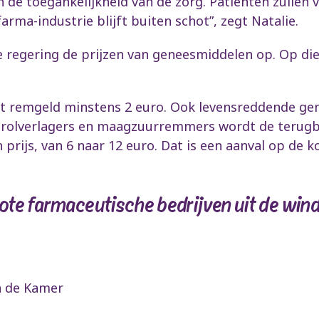
n de toegankelijkheid van de zorg. Patiënten zulle
arma-industrie blijft buiten schot”, zegt Natalie.
de regering de prijzen van geneesmiddelen op. Op di
et remgeld minstens 2 euro. Ook levensreddende ge
rolverlagers en maagzuurremmers wordt de terugbet
 prijs, van 6 naar 12 euro. Dat is een aanval op de 
ote farmaceutische bedrijven uit de wind 
n de Kamer