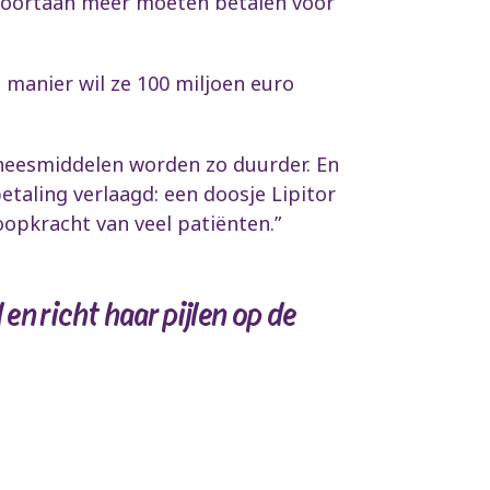
n voortaan meer moeten betalen voor
e manier wil ze 100 miljoen euro
neesmiddelen worden zo duurder. En
aling verlaagd: een doosje Lipitor
koopkracht van veel patiënten.”
en richt haar pijlen op de