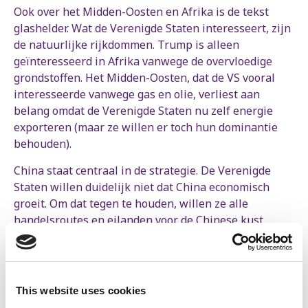
Ook over het Midden-Oosten en Afrika is de tekst
glashelder. Wat de Verenigde Staten interesseert, zijn
de natuurlijke rijkdommen. Trump is alleen
geïnteresseerd in Afrika vanwege de overvloedige
grondstoffen. Het Midden-Oosten, dat de VS vooral
interesseerde vanwege gas en olie, verliest aan
belang omdat de Verenigde Staten nu zelf energie
exporteren (maar ze willen er toch hun dominantie
behouden).
China staat centraal in de strategie. De Verenigde
Staten willen duidelijk niet dat China economisch
groeit. Om dat tegen te houden, willen ze alle
handelsroutes en eilanden voor de Chinese kust
controleren, zelfs militair. Ook hier is toegang tot
grondstoffen de sleutel. De Amerikaanse dreiging is
duidelijk.
This website uses cookies
Europa daarentegen wordt gedegradeerd tot een