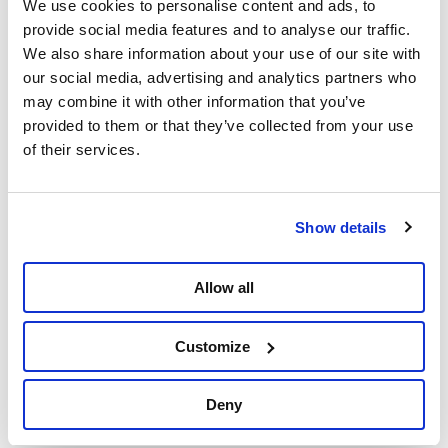
continent van vazalstaten. Landen die de VS netjes
We use cookies to personalise content and ads, to
moeten volgen: Amerikaanse wapens kopen,
provide social media features and to analyse our traffic.
privacyregels die burgers beschermen afbreken om
We also share information about your use of our site with
het de Amerikaanse Big Tech-bedrijven makkelijk te
our social media, advertising and analytics partners who
maken…en uiteraard afhankelijk blijven van de
may combine it with other information that you’ve
Verenigde Staten op het gebied van energie,
provided to them or that they’ve collected from your use
industrie, enz. Trump wil zelfs bepalen met wie de
of their services.
Europeanen handel mogen drijven. Om dat te
bereiken, steunt hij openlijk extreemrechts in
Europa, dat zijn strategie verdedigt om regels, sociale
Show details
bescherming en de bescherming van het milieu af te
breken. Hij gebruikt daarbij het migratiedebat om
Allow all
mensen te verdelen en extreemrechts te versterken.
De leiders van de Europese Unie reageren nauwelijks.
Customize
Geen veroordeling, geen enkel teken van
tegenreactie. Stel je voor: als om het even welk ander
land een plan had gepubliceerd om de wereld te
Deny
domineren en Europa te destabiliseren, dan stond