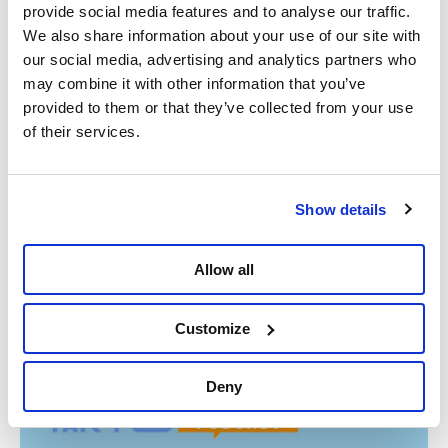
provide social media features and to analyse our traffic.
We also share information about your use of our site with
our social media, advertising and analytics partners who
Solidariteitsactie zondag 4
may combine it with other information that you’ve
januari - 14u - Brussel
provided to them or that they’ve collected from your use
of their services.
De organisaties intal, CNAPD en Vrede vzw
organiseren een solidariteitsactie op zondag
4 januari voor de ambassade van de
Show details
Verenigde Staten, Regentlaan 27/B in Brussel.
Allow all
Meer info
Customize
Deny