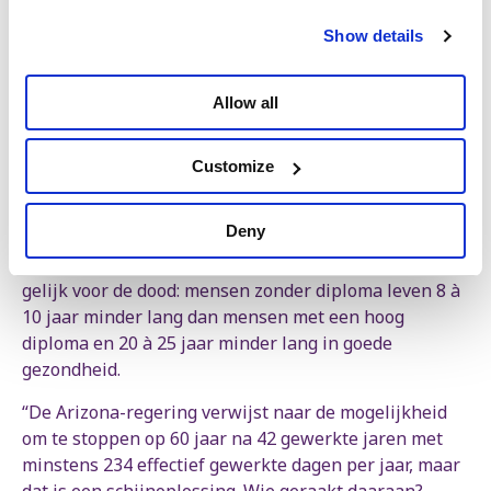
pensioenspecialist. “De bruggepensioneerden, die het
statuut van een werkloze hebben, zijn doorgeschoven
Show details
naar de ziekteverzekering. Dat kost onze sociale
zekerheid zelfs meer. De geplande besparing van 77
Allow all
miljoen in 2029 door de stopzetting van het
brugpensioen zal zich niet realiseren.”
Customize
Mensen die hun leven lang in de bouw hebben
gezeten, ‘s nachts hebben gewerkt of wisselende
Deny
posten hebben gedraaid, zijn vaak uitgeput op 60 jaar.
Zij leven vaak ook minder lang. We zijn immers niet
gelijk voor de dood: mensen zonder diploma leven 8 à
10 jaar minder lang dan mensen met een hoog
diploma en 20 à 25 jaar minder lang in goede
gezondheid.
“De Arizona-regering verwijst naar de mogelijkheid
om te stoppen op 60 jaar na 42 gewerkte jaren met
minstens 234 effectief gewerkte dagen per jaar, maar