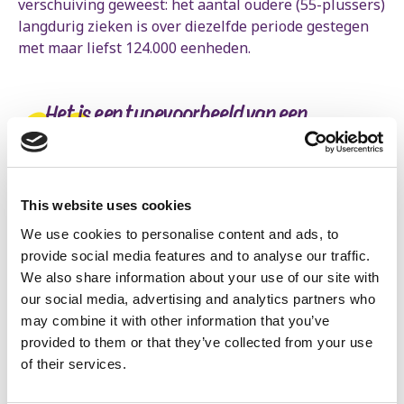
verschuiving geweest: het aantal oudere (55-plussers)
langdurig zieken is over diezelfde periode gestegen
met maar liefst 124.000 eenheden.
Het is een typevoorbeeld van een
zogenaamd doorschuifeffect. De
bruggepensioneerden, die het statuut van
een werkloze hebben, zijn doorgeschoven
This website uses cookies
naar de ziekteverzekering. Dat kost onze
We use cookies to personalise content and ads, to
sociale zekerheid zelfs meer.
provide social media features and to analyse our traffic.
We also share information about your use of our site with
Kim De Witte
our social media, advertising and analytics partners who
Organisatieverantwoordelijke
may combine it with other information that you’ve
provided to them or that they’ve collected from your use
“Het is een typevoorbeeld van een zogenaamd
of their services.
doorschuifeffect”, vertelt Kim De Witte, onze
volksvertegenwoordiger in de Kamer en