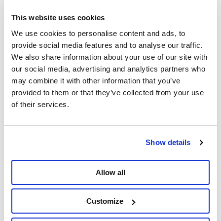
lonen en werkomstandigheden van de 9000
This website uses cookies
Delhaiziens.
We use cookies to personalise content and ads, to
provide social media features and to analyse our traffic.
We also share information about your use of our site with
our social media, advertising and analytics partners who
may combine it with other information that you’ve
provided to them or that they’ve collected from your use
of their services.
Show details
Allow all
Overal in het land gaan de acties verder. Het
personeel van de supermarktketen houdt
Customize
vastberaden vol. Ze verdienen onze steun. Het Model
Ahold Delhaize kan doorstromen naar de hele