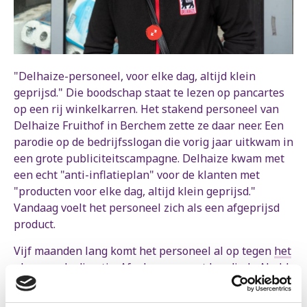
"Delhaize-personeel, voor elke dag, altijd klein
geprijsd." Die boodschap staat te lezen op pancartes
op een rij winkelkarren. Het stakend personeel van
Delhaize Fruithof in Berchem zette ze daar neer. Een
parodie op de bedrijfsslogan die vorig jaar uitkwam in
een grote publiciteitscampagne. Delhaize kwam met
een echt "anti-inflatieplan" voor de klanten met
"producten voor elke dag, altijd klein geprijsd."
Vandaag voelt het personeel zich als een afgeprijsd
product.
Vijf maanden lang komt het personeel al op tegen
het
plan van de directie
. Afgelopen maart kondigde Ahold
Delhaize aan dat alle Delhaizewinkels gefranchiseerd
zouden worden. Zoiets heeft zware gevolgen voor de