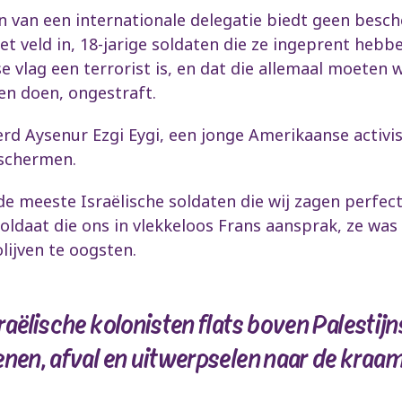
ijn van een internationale delegatie biedt geen besch
et veld in, 18-jarige soldaten die ze ingeprent hebb
se vlag een terrorist is, en dat die allemaal moeten
en doen, ongestraft.
d Aysenur Ezgi Eygi, een jonge Amerikaanse activi
eschermen.
de meeste Israëlische soldaten die wij zagen perfec
oldaat die ons in vlekkeloos Frans aansprak, ze was
lijven te oogsten.
raëlische kolonisten flats boven Palestij
enen, afval en uitwerpselen naar de kraa