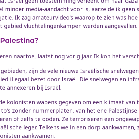
mdat Israël geen toestemming verleent om naar Gaza 
el minder media-aandacht voor is, aarzelde ik geen 
gatie. Ik zag amateurvideo's waarop te zien was ho
at gebied vluchtelingenkampen werden aangevallen. D
 Palestina?
ren naartoe, laatst nog vorig jaar. Ik kon het verschi
 gebieden, zijn de vele nieuwe Israëlische snelwegen
ied illegaal bezet door Israël. Die snelwegen en in
te annexeren bij Israël.
 de kolonisten wapens gegeven om een klimaat van t
auto's zonder nummerplaten, van het ene Palestijnse
ideren of zelfs te doden. Ze terroriseren een ongew
raëlische leger. Telkens we in een dorp aankwamen, 
olonisten aankwamen.