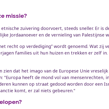
ze missie?
 etnische zuivering doorvoert, steeds sneller. Er is
jke Jordaanoever en de vernieling van Palestijnse wi
 “het recht op verdediging” wordt genoemd. Wat zij v
rjagen families uit hun huizen en trekken er zelf in. 
en zien dat het imago van de Europese Unie vreselij
: "Europa heeft de mond vol van mensenrechten, int
inderen kunnen op straat gedood worden door een Isr
nctie komt, er zal niets gebeuren."
gelopen?