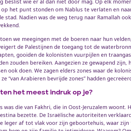
rig beslist wie er al dan niet door mag. Op elk mom
op het punt stonden om Nablus te verlaten en naar
 de stad. Nadien was de weg terug naar Ramallah ook
wekkend.
 toen we meegingen met de boeren naar hun velden, 
 weigert de Palestijnen de toegang tot de waterbronn
tapten, gooiden de kolonisten vuurpijlen en traanga
den zouden bereiken. Aangezien ze gewapend zijn, 
sen ook doen. We zagen elders zones waar de kolonis
ze “van Arabieren bevrijde zones” hadden gecreëerd
en het meest indruk op je?
s was die van Fakhri, die in Oost-Jeruzalem woont. Hi
lestina bezette. De Israëlische autoriteiten verklaarde
e leger af tot vlak voor zijn geboortehuis, waar zijn
om hem en zijn familie te intimideren. Waarom? Omd