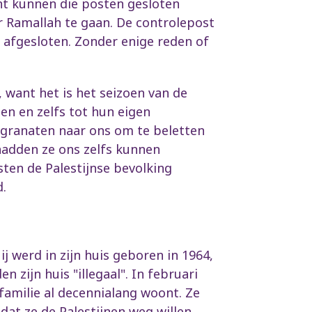
ent kunnen die posten gesloten
 Ramallah te gaan. De controlepost
 afgesloten. Zonder enige reden of
want het is het seizoen van de
en en zelfs tot hun eigen
sgranaten naar ons om te beletten
hadden ze ons zelfs kunnen
ten de Palestijnse bevolking
.
j werd in zijn huis geboren in 1964,
n zijn huis "illegaal". In februari
 familie al decennialang woont. Ze
at ze de Palestijnen weg willen