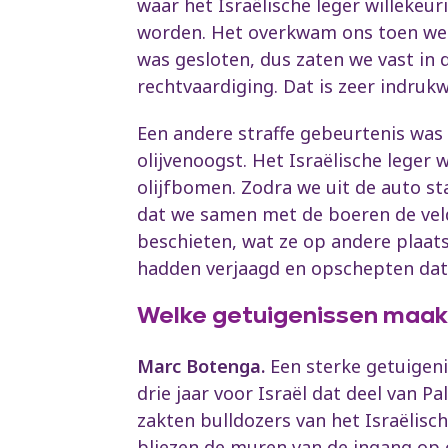
waar het Israëlische leger willekeu
worden. Het overkwam ons toen we 
was gesloten, dus zaten we vast in
rechtvaardiging. Dat is zeer indruk
Een andere straffe gebeurtenis was
olijvenoogst. Het Israëlische leger
olijfbomen. Zodra we uit de auto s
dat we samen met de boeren de vel
beschieten, wat ze op andere plaat
hadden verjaagd en opschepten dat 
Welke getuigenissen maakt
Marc Botenga.
Een sterke getuigeni
drie jaar voor Israël dat deel van Pa
zakten bulldozers van het Israëlisch
bliezen de muren van de ingang op 