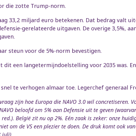
oor die zotte Trump-norm.
ag 33,2 miljard euro betekenen. Dat bedrag valt ui
ensie-gerelateerde uitgaven. De overige 3,5%, aan h
gaven.
haar steun voor de 5%-norm bevestigen.
 dit een langetermijndoelstelling voor 2035 was. E
nel te verhogen almaar toe. Legerchef generaal Fred
vraag zijn hoe Europa die NAVO 3.0 wil concretiseren. V
e NAVO beloofd om 5% aan Defensie uit te geven (waarvan 
d.). België zit nu op 2%. Eén zaak is zeker: onze huidi
s niet om de VS een plezier te doen. De druk komt ook va
juli)