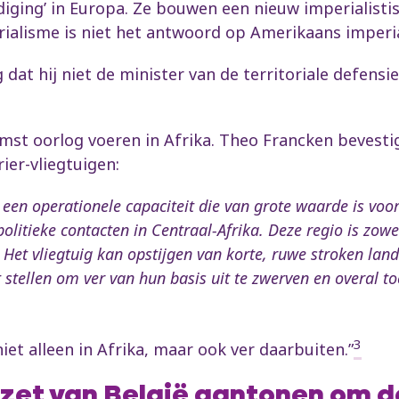
diging’ in Europa. Ze bouwen een nieuw imperialistis
ialisme is niet het antwoord op Amerikaans imperi
at hij niet de minister van de territoriale defensie
mst oorlog voeren in Afrika. Theo Francken bevestigt
er-vliegtuigen:
l een operationele capaciteit die van grote waarde is voo
 politieke contacten in Centraal-Afrika. Deze regio is zo
Het vliegtuig kan opstijgen van korte, ruwe stroken land
 stellen om ver van hun basis uit te zwerven en overal toe 
3
niet alleen in Afrika, maar ook ver daarbuiten.”
inzet van België aantonen om 