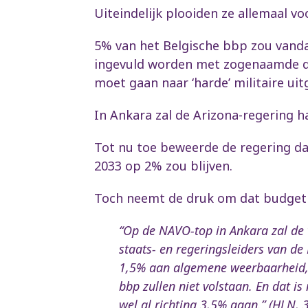
Uiteindelijk plooiden ze allemaal v
5% van het Belgische bbp zou vanda
ingevuld worden met zogenaamde def
moet gaan naar ‘harde’ militaire uit
In Ankara zal de Arizona-regering 
Tot nu toe beweerde de regering dat
2033 op 2% zou blijven.
Toch neemt de druk om dat budget s
“Op de NAVO-top in Ankara zal de 
staats- en regeringsleiders van d
1,5% aan algemene weerbaarheid, re
bbp zullen niet volstaan. En dat i
wel al richting 3,5% gaan.” (HLN, 3 