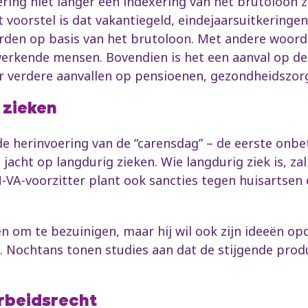
ering niet langer een indexering van het brutoloon z
t voorstel is dat vakantiegeld, eindejaarsuitkeringen
den op basis van het brutoloon. Met andere woorde
erkende mensen. Bovendien is het een aanval op de 
or verdere aanvallen op pensioenen, gezondheidszor
 zieken
de herinvoering van de “carensdag” – de eerste onbet
acht op langdurig zieken. Wie langdurig ziek is, za
N-VA-voorzitter plant ook sancties tegen huisartsen
en om te bezuinigen, maar hij wil ook zijn ideeën op
. Nochtans tonen studies aan dat de stijgende prod
arbeidsrecht