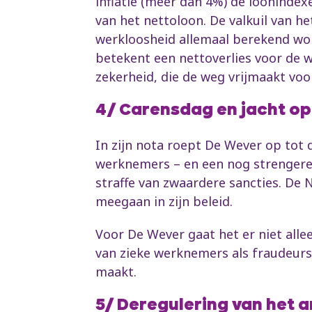
inflatie (meer dan 4%) de loonindex
van het nettoloon. De valkuil van he
werkloosheid allemaal berekend wor
betekent een nettoverlies voor de w
zekerheid, die de weg vrijmaakt vo
4/ Carensdag en jacht op
In zijn nota roept De Wever op tot 
werknemers – en een nog strengere j
straffe van zwaardere sancties. De 
meegaan in zijn beleid.
Voor De Wever gaat het er niet alle
van zieke werknemers als fraudeurs
maakt.
5/ Deregulering van het 