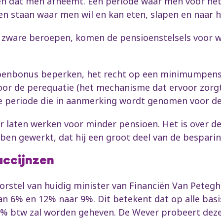
en dat men afneemt. Een periode waar men voor het
en staan waar men wil en kan eten, slapen en naar h
or zware beroepen, komen de pensioenstelsels voor
sioenbonus beperken, het recht op een minimumpens
or de perequatie (het mechanisme dat ervoor zorgt
 de periode die in aanmerking wordt genomen voor de
 laten werken voor minder pensioen. Het is over d
en gewerkt, dat hij een groot deel van de besparing
accijnzen
rstel van huidig minister van Financiën Van Petegh
an 6% en 12% naar 9%. Dit betekent dat op alle bas
, 9% btw zal worden geheven. De Wever probeert de