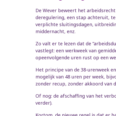
De Wever beweert het arbeidsrecht t
deregulering, een stap achteruit, t
verplichte sluitingsdagen, uitbreidi
middernacht, enz.
Zo valt er te lezen dat de “arbeidsd
vastlegt: een werkweek van gemidde
opeenvolgende uren rust op een we
Het principe van de 38-urenweek en
mogelijk van 48 uren per week, bijvo
zonder recup, zonder akkoord van d
Of nog: de afschaffing van het ver
verder).
Kortom, de nieuwe regel is dat er ha