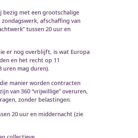
ij bezig met een grootschalige
p zondagswerk, afschaffing van
nachtwerk” tussen 20 uur en
e er nog overblijft, is wat Europa
den en het recht op 11
 uren mag duren).
 die manier worden contracten
jn van 360 “vrijwillige” overuren,
dragen, zonder belastingen.
ssen 20 uur en middernacht (zie
an collectieve