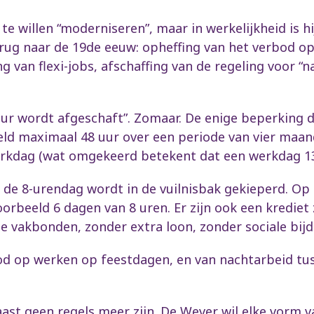
e willen “moderniseren”, maar in werkelijkheid is h
erug naar de 19de eeuw: opheffing van het verbod o
ng van flexi-jobs, afschaffing van de regeling voor “
uur wordt afgeschaft”. Zomaar. De enige beperking di
ld maximaal 48 uur over een periode van vier maan
rkdag (wat omgekeerd betekent dat een werkdag 13
 de 8-urendag wordt in de vuilnisbak gekieperd. Op
orbeeld 6 dagen van 8 uren. Er zijn ook een krediet zi
e vakbonden, zonder extra loon, zonder sociale bij
bod op werken op feestdagen, en van nachtarbeid tu
ast geen regels meer zijn. De Wever wil elke vorm v