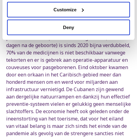
buitenaf meer kopen. Washington handhaaft sancties
Customize
tegen bedrijven, waaronder Europese, die het zouden
aandurven handel te drijven met Cuba.
Deny
Deze economische oorlog heeft ernstige gevolgen. De
perinatale sterfte (sterfte rond de geboorte, tot 7
dagen na de geboorte) is sinds 2020 bijna verdubbeld,
70% van de medicijnen is niet beschikbaar vanwege
tekorten en er is gebrek aan operatie-apparatuur en
couveuses voor pasgeborenen. Eind oktober kwamen
door een orkaan in het Caribisch gebied meer dan
honderd mensen om en werd voor miljarden aan
infrastructuur vernietigd. De Cubanen zijn gewend
aan dergelijke natuurrampen en dankzij hun effectief
preventie-systeem vielen er gelukkig geen menselijke
slachtoffers. De economie heeft ook geleden onder de
ineenstorting van het toerisme, dat voor het eiland
van vitaal belang is maar zich sinds het einde van de
pandemie als gevolg van de strengere sancties niet