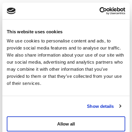
Zes decennia later is Cuba nog steeds socialistisch,
staan gezondheidszorg en onderwijs voorop, en
worden ondanks armoede en gebrek aan middelen
indrukwekkende resultaten gehaald: alfabetisering,
This website uses cookies
levensverwachting, deelname van vrouwen aan het
We use cookies to personalise content and ads, to
politieke leven, ... Een beleid dat gericht is op de
provide social media features and to analyse our traffic.
behoeften van het volk en respect afdwingt.
We also share information about your use of our site with
Maar de laatste jaren ging de situatie achteruit,
our social media, advertising and analytics partners who
hoofdzakelijk door de verscherpte sancties onder de
may combine it with other information that you’ve
regering Trump. Onder Barack Obama waren die
provided to them or that they’ve collected from your use
gedeeltelijk versoepeld, om vervolgens weer
of their services.
grotendeels te worden gehandhaafd.
De Verenigde Staten blokkeren de meeste
Show details
geldtransfers naar het eiland, ontmoedigen toerisme
door visabeperkingen en verbieden schepen na
doorvaart via Cuba gedurende lange periodes om aan
Allow all
te meren. Erger nog, het eiland kan haast niets van