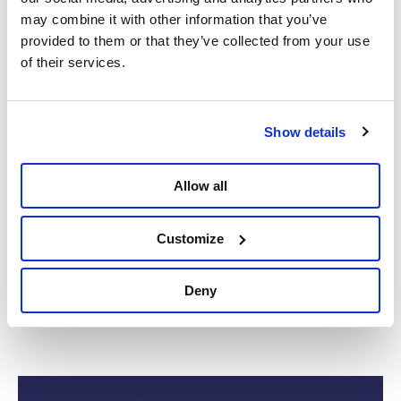
We zullen niet toestaan dat een heel volk wordt
may combine it with other information that you’ve
verstikt.”
provided to them or that they’ve collected from your use
of their services.
Show details
Allow all
Customize
Deny