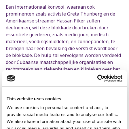
Een internationaal konvooi, waaraan ook
prominenten zoals activiste Greta Thunberg en de
Amerikaanse streamer Hassan Piker zullen
deelnemen, wil deze blokkade doorbreken door
essentiële goederen, zoals medicijnen, medisch
materieel, voedingsmiddelen, en zonnepanelen, te
brengen naar een bevolking die verstikt wordt door
de blokkade. De hulp zal vervolgens worden verdeeld
door Cubaanse maatschappelijke organisaties en
rechtstreeks aan ziekenhuizen en klinieken over het
hele eiland.
“We brengen niet alleen medicijnen of andere
basisbenodigdheden, maar geven ook een signaal van
This website uses cookies
solidariteit”, zegt Marc. “Van de Cubaanse artsen in
Europa tijdens de coronacrisis tot de Cubaanse
We use cookies to personalise content and ads, to
solidariteit met de landen in het Zuiden: Cuba heeft
provide social media features and to analyse our traffic.
de wereld veel gegeven. We kunnen hen niet in de
We also share information about your use of our site with
steek laten tegenover het Amerikaanse imperialisme.
our social media, advertising and analytics partners who