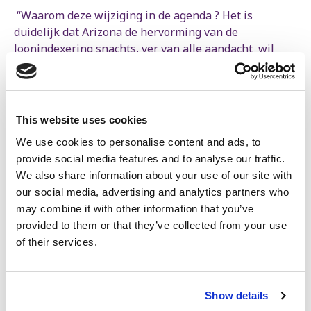
“Waarom deze wijziging in de agenda ? Het is
duidelijk dat Arizona de hervorming van de
loonindexering snachts, ver van alle aandacht wil
bespreken. Dat is onaanvaardbaar”, zegt Sofie
Merckx, fractievoorzitter van de PVDA.
“De regering-Arizona wil een diefstal van de
This website uses cookies
loonindexering boven bepaalde bedragen invoeren.
Dat is een van de meest omstreden maatregelen van
We use cookies to personalise content and ads, to
deze begroting, en dat weet de regering maar al te
provide social media features and to analyse our traffic.
goed. De regering had beloofd werken te belonen,
We also share information about your use of our site with
maar hiermee zorgt ze voor koopkrachtverlies van de
our social media, advertising and analytics partners who
werknemers aan! Wat een leugen”, legt Merckx uit.
may combine it with other information that you’ve
provided to them or that they’ve collected from your use
“Het is een zeer complexe wetgeving, we hebben
of their services.
hierover heel wat vragen. We vragen dat de debatten
overdag plaatsvinden, zodat alle geïnteresseerde
burgers de debatten kunnen volgen.”
Show details