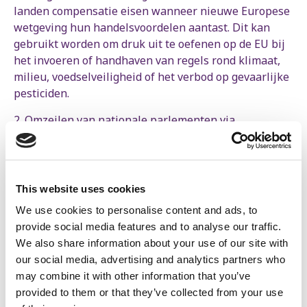
landen compensatie eisen wanneer nieuwe Europese
wetgeving hun handelsvoordelen aantast. Dit kan
gebruikt worden om druk uit te oefenen op de EU bij
het invoeren of handhaven van regels rond klimaat,
milieu, voedselveiligheid of het verbod op gevaarlijke
pesticiden.
2. Omzeilen van nationale parlementen via
opsplitsing van het akkoord
De Europese Commissie splitste het akkoord op in
een snel toepasbaar handelsluik (ITA) en een breder
partnerschapsakkoord (EMPA). Die keuze kan strijdig
This website uses cookies
zijn met de onderhandelingsrichtlijnen van 1999 en
We use cookies to personalise content and ads, to
de conclusies van de Raad uit 2018, die duidelijk
provide social media features and to analyse our traffic.
stellen dat het om een gemengd akkoord gaat dat ook
We also share information about your use of our site with
door nationale parlementen moet worden
our social media, advertising and analytics partners who
goedgekeurd. Door deze opsplitsing dreigen nationale
may combine it with other information that you’ve
parlementen buitenspel te worden gezet.
provided to them or that they’ve collected from your use