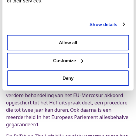
of their services.
3. Aantasting van het EU-voorzorgsbeginsel
Het voorzorgsbeginsel geeft de EU het recht om
beschermende maatregelen te nemen bij risico’s voor
gezondheid, voedselveiligheid en milieu. Het
Show details
Parlement wil laten onderzoeken of het akkoord dit
fundamentele principe ondermijnt, bijvoorbeeld
Allow all
doordat strengere Europese normen later kunnen
worden aangevochten als handelsbelemmering.
Customize
Belangrijke vertraging voor een
omstreden akkoord
Deny
Door de goedkeuring van deze resolutie wordt de
verdere behandeling van het EU-Mercosur akkoord
opgeschort tot het Hof uitspraak doet, een procedure
die tot twee jaar kan duren. Ook daarna is een
meerderheid in het Europees Parlement allesbehalve
gegarandeerd.