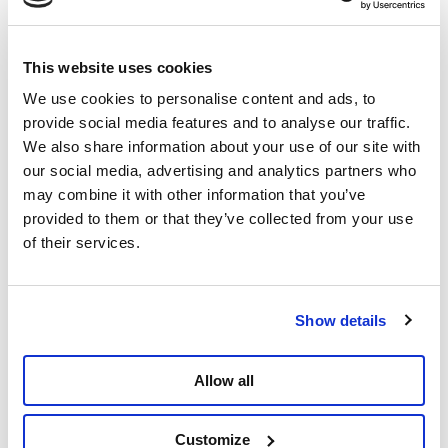
alternatieven bestaan.
“In plaats van de btw te verhogen, moet men de
This website uses cookies
sterkste schouders laten bijdragen”, stelt Raoul
We use cookies to personalise content and ads, to
Hedebouw. “Voer een eerlijke bijdrage in op de grote
provide social media features and to analyse our traffic.
vermogens en pak fiscale achterpoortjes aan. Zo
We also share information about your use of our site with
bescherm je de koopkracht van de werkende mensen.”
our social media, advertising and analytics partners who
De partij roept samen met de vakbonden op tot
may combine it with other information that you’ve
mobilisatie. “Als we ons niet blijven verzetten, gaat
provided to them or that they’ve collected from your use
deze regering door met sociale afbraak”, besluit Raoul
of their services.
Hedebouw. “We steunen dan ook de oproep van de
vakbonden voor een grote nationale betoging op 12
maart in Brussel.”
Show details
* Berekening: Het verhogen van het btw-tarief van 21%
Allow all
naar 22% zou gemiddeld 1,5 à 2 miljard per jaar
opbrengen. Het samenvoegen van de tarieven van 6% en
Customize
12% naar 9% zou 1,5 à 3 miljard per jaar opbrengen. Het