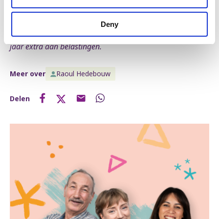
voorstel van de N-VA zou dus naar schatting 3 à 5 miljard
per jaar opbrengen. Uitgaande van 5,2 miljoen gezinnen
Deny
in België is dat gemiddeld 575 à 960 euro per gezin per
jaar extra aan belastingen.
Meer over
Raoul Hedebouw
Delen