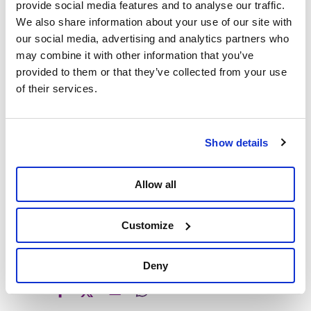
zou meevallen. Kim De Witte weerlegde dit, en
provide social media features and to analyse our traffic.
vandaag moet ook de minister zijn fout toegeven.
We also share information about your use of our site with
our social media, advertising and analytics partners who
“Dit toont aan dat de regering zich niet eens bewust
may combine it with other information that you’ve
is van de impact van haar eigen maatregelen”, zegt
provided to them or that they’ve collected from your use
Kim De Witte. “De pensioenmalus is een ingrijpende
of their services.
en onrechtvaardige maatregel die heel veel mensen
zal treffen. Voor sommige werknemers kan de sanctie
oplopen tot 400 euro minder pensioen per maand. De
Show details
vraag is nu: zal de regering garanderen dat periodes
van ziekte systematisch worden erkend als
gelijkgestelde periodes? En vooral: laat ze de
Allow all
onrechtvaardige pensioenmalus definitief varen?” ⁩
Customize
Meer over
Samen tegen de afbraakregering
Kim De Witte
Deny
Delen