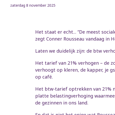
zaterdag 8 november 2025
Het staat er echt... “De meest soci
zegt Conner Rousseau vandaag in H
Laten we duidelijk zijn: de btw verh
Het tarief van 21% verhogen – de z
verhoogt op kleren, de kapper, je g
op café.
Het btw-tarief optrekken van 21% n
platte belastingverhoging waarmee
de gezinnen in ons land.
En dat is niet het enige wat Roussea