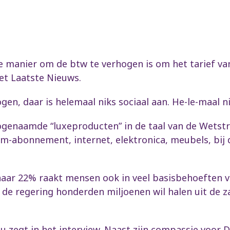
ale manier om de btw te verhogen is om het tarief v
et Laatste Nieuws.
ogen, daar is helemaal niks sociaal aan. He-le-maal ni
ogenaamde “luxeproducten” in de taal van de Wetst
sm-abonnement, internet, elektronica, meubels, bij d
aar 22% raakt mensen ook in veel basisbehoeften va
 de regering honderden miljoenen wil halen uit de
u zegt in het interview. Naast zijn compassie voor D