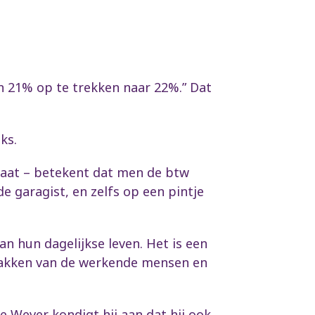
an 21% op te trekken naar 22%.” Dat
ks.
raat – betekent dat men de btw
e garagist, en zelfs op een pintje
n hun dagelijkse leven. Het is een
 zakken van de werkende mensen en
e Wever kondigt hij aan dat hij ook