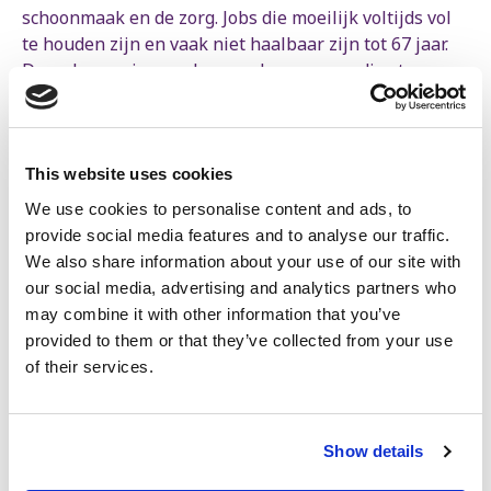
schoonmaak en de zorg. Jobs die moeilijk voltijds vol
te houden zijn en vaak niet haalbaar zijn tot 67 jaar.
Door de pensioenmalus worden mensen die stoppen
voor hun 67ste financieel gestraft. De helft van de
vrouwen riskeert deze straf bij vervroegd pensioen.”
Meer flexibiliteit, minder rechten
This website uses cookies
We use cookies to personalise content and ads, to
“Het blijft niet bij pensioenmaatregelen”, benadrukt
provide social media features and to analyse our traffic.
Maartje De Vries. “De Arizona-regering duwt
We also share information about your use of our site with
werknemers ook richting meer flexibiliteit, waardoor
our social media, advertising and analytics partners who
de combinatie van werk en gezin nog moeilijker
may combine it with other information that you’ve
wordt. Bovendien zullen lonen dalen, door
provided to them or that they’ve collected from your use
bijvoorbeeld het verlies van premies voor nacht- en
of their services.
weekendwerk in de distributiesector. Dit alles duwt
vrouwen verder de precariteit in, waardoor ze
kwetsbaarder worden voor geweld. En alsof dat nog
niet genoeg is, belandt de modernisering van de
Show details
abortuswet terug in de frigo.”