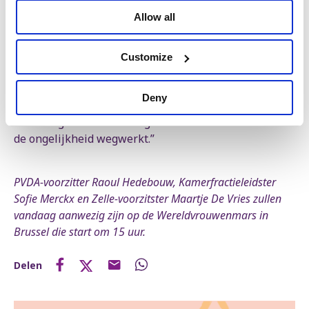
Allow all
Samen tegen de
afbraakregering
Customize
“Daarom steunen wij het verzet van de feministische
beweging tegen dit regeringsbeleid”, zegt Maartje De
Deny
Vries. “Wij komen vandaag met PVDA en Zelle mee op
straat tegen deze maatregelen en voor een beleid dat
de ongelijkheid wegwerkt.”
PVDA-voorzitter Raoul Hedebouw, Kamerfractieleidster
Sofie Merckx en Zelle-voorzitster Maartje De Vries zullen
vandaag aanwezig zijn op de Wereldvrouwenmars in
Brussel die start om 15 uur.
Delen