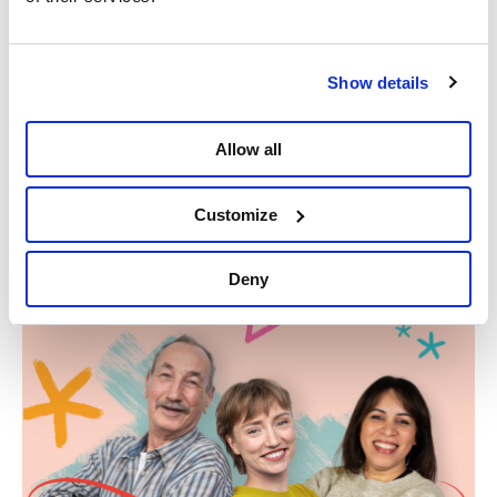
en Ierland uit Eurovisie stappen. Daarom vragen wij
aan de RTBF om geen kandidaat naar het
Eurovisiesongfestival en aan de VRT om de wedstrijd
Show details
niet uit te zenden. Als we hier geen lijn trekken,
wanneer dan wel?"
Allow all
Delen
Customize
Deny