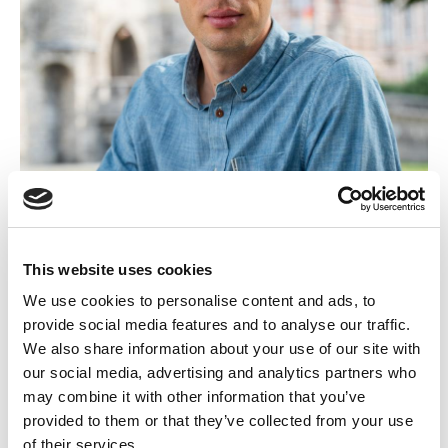
This website uses cookies
We use cookies to personalise content and ads, to
“Rusland werd welgeteld één dag na de start van de
provide social media features and to analyse our traffic.
oorlog in Oekraïne uitgesloten. Maar zelfs na twee
We also share information about your use of our site with
jaar genocide in Gaza, met bombardementen die
our social media, advertising and analytics partners who
blijven doorgaan, blijft de EBU Israël behandelen
may combine it with other information that you’ve
alsof er geen vuiltje aan de lucht is. Er rest ons land
provided to them or that they’ve collected from your use
maar één optie: net als Nederland, Spanje, Slovenië
of their services.