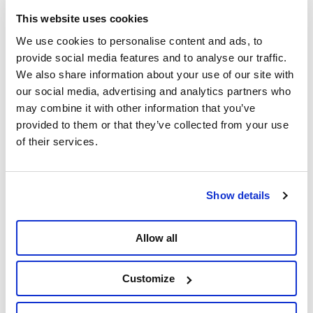
situatie op het terrein en van de impact van het
This website uses cookies
beleid,” gaat De Witte verder, “maar ze werd jarenlang
We use cookies to personalise content and ads, to
verwaarloosd door de Vlaamse regering. Een kwart
provide social media features and to analyse our traffic.
van de scholen heeft in tien jaar geen inspectie meer
We also share information about your use of our site with
gehad, ook al vindt er nu een kleine inhaalbeweging
our social media, advertising and analytics partners who
plaats. Maar dat heeft weinig zin als ze haar werk
may combine it with other information that you’ve
niet onafhankelijk kan uitvoeren.”
provided to them or that they’ve collected from your use
De topman van de onderwijsinspectie is de zoveelste
of their services.
persoon in een rij van onderwijsexperts die door de
minister worden gepareerd, omdat ze kritiek hebben
op zijn beleid. Het is al langer bekend dat Ben Weyts
Show details
liever naar anderen wijst dan naar zijn eigen houding
te kijken. “Deze minister heeft de afgelopen jaren
liever gecommuniceerd boven de hoofden van mensen
Allow all
en ballonnetjes in de pers opgelaten dan de
problemen in het onderwijs aan te pakken. Sterker
Customize
nog, door rapporten te blokkeren toont Weyts aan de
problemen niet onder ogen te durven komen”, besluit