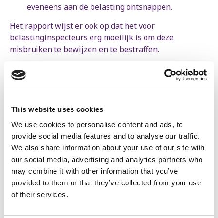
eveneens aan de belasting ontsnappen.
Het rapport wijst er ook op dat het voor
belastinginspecteurs erg moeilijk is om deze
misbruiken te bewijzen en te bestraffen.
Het Rekenhof wijst er ten slotte op dat de opbrengst
van de belasting elk jaar daalt: van 470 miljoen euro
voor de periode februari tot september 2021 naar 395
miljoen euro in 2022. In 2023 zou de opbrengst
This website uses cookies
volgens voorlopige cijfers nog verder dalen: 362
We use cookies to personalise content and ads, to
miljoen euro. Dit komt neer op een totale
provide social media features and to analyse our traffic.
vermindering van meer dan 20% over drie jaar.
We also share information about your use of our site with
Ondanks het feit dat, volgens de beschikbare
our social media, advertising and analytics partners who
indicatoren, de rijkdom van de zeer rijken en de
may combine it with other information that you’ve
financiële rijkdom in het algemeen de afgelopen jaren
provided to them or that they’ve collected from your use
zijn toegenomen.
of their services.
“Terwijl het aantal miljardairs in ons land toeneemt,
daalt de opbrengst van de belasting die de Vivaldi-