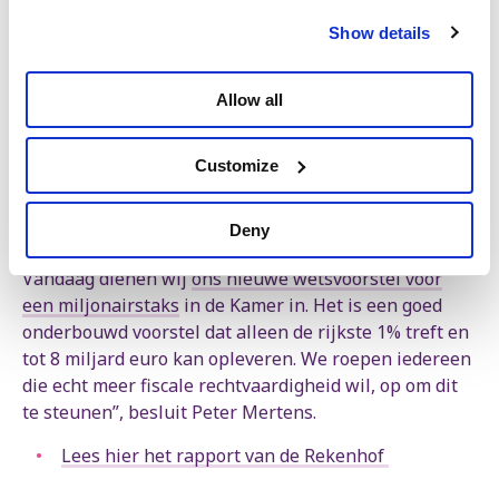
regering zogezegd heeft ingevoerd om de breedste
Show details
schouders te laten bijdragen. We hebben vanaf het
begin gewezen op het gebrek aan ambitie en de
ondoeltreffendheid van deze taks. Vandaag geeft het
Allow all
Rekenhof ons gelijk”, zegt Peter Mertens,
volksvertegenwoordiger en algemeen secretaris van
Customize
de PVDA.
“Alleen een echte belasting op grote vermogens kan
Deny
de fiscale rechtvaardigheid in België herstellen.
Vandaag dienen wij
ons nieuwe wetsvoorstel voor
een miljonairstaks
in de Kamer in. Het is een goed
onderbouwd voorstel dat alleen de rijkste 1% treft en
tot 8 miljard euro kan opleveren. We roepen iedereen
die echt meer fiscale rechtvaardigheid wil, op om dit
te steunen”, besluit Peter Mertens.
Lees hier het rapport van de Rekenhof