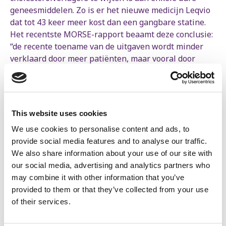
geneesmiddelen. Zo is er het nieuwe medicijn Leqvio
dat tot 43 keer meer kost dan een gangbare statine.
Het recentste MORSE-rapport beaamt deze conclusie:
“de recente toename van de uitgaven wordt minder
verklaard door meer patiënten, maar vooral door
intensievere therapieën en de introductie van
duurdere nieuwe geneesmiddelen”.
“Minister Vandenbroucke wijst met een belerend
This website uses cookies
vingertje naar de patiënt. Om hun vermeende
spilzucht tegen te gaan, verhoogt hij de prijzen voor
We use cookies to personalise content and ads, to
de patiënt. Maar zo zet hij de echte
provide social media features and to analyse our traffic.
verantwoordelijken uit de wind. Niet de patiënten,
We also share information about your use of our site with
maar de farmaceutische bedrijven zijn
our social media, advertising and analytics partners who
verantwoordelijk voor de ontsporing van ons budget.
may combine it with other information that you’ve
Zij vragen steeds hogere prijzen voor onze
provided to them or that they’ve collected from your use
geneesmiddelen en bekomen lucratieve deals van
of their services.
minister Vandenbroucke tijdens geheime
prijsonderhandelingen.” stelt Eggermont.