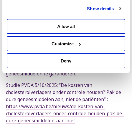
Show details
Om de geneesmiddelenuitgaven onder controle te
krijgen, pleit de PVDA voor een andere aanpak. “In
plaats van geheime contracten en achterkamerdeals
Allow all
met Big Pharma hebben we nood aan politieke moed”,
zegt Eggermont. “De overheid moet een eerlijke-
Customize
prijzen-model invoeren, zoals Solidaris bepleit. Door
ons te baseren op objectieve criteria kunnen we
prijzen drukken. Indien nodig moet België ook met
Deny
dwanglicenties kunnen ingrijpen om toegankelijke
geneesmiddelen te garanderen.”.
Studie PVDA 5/10/2025: “De kosten van
cholesterolverlagers onder controle houden? Pak de
dure geneesmiddelen aan, niet de patiënten” :
https://www.pvda.be/nieuws/de-kosten-van-
cholesterolverlagers-onder-controle-houden-pak-de-
dure-geneesmiddelen-aan-niet