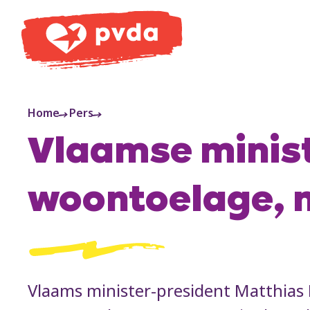
PVDA
Home
Pers
Vlaamse minis
woontoelage, m
Vlaams minister-president Matthias 