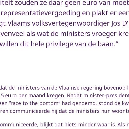
liteit zouden ze daar geen euro van moe
epresentatievergoeding en plakt er een
egt Vlaams volksvertegenwoordiger Jos D
enveel als wat de ministers vroeger kreg
illen dit hele privilege van de baan.”
 dat de ministers van de Vlaamse regering bovenop 
15 euro per maand kregen. Nadat minister-presiden
t een “race to the bottom” had genoemd, stond de k
teren communiceerde hij dat de ministers hun woonto
 communiceerde, blijkt dat niets minder waar is. Als