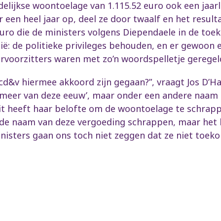
elijkse woontoelage van 1.115.52 euro ook een jaar
r een heel jaar op, deel ze door twaalf en het result
uro die de ministers volgens Diependaele in de toeko
lgië: de politieke privileges behouden, en er gewoo
voorzitters waren met zo’n woordspelletje geregel
 cd&v hiermee akkoord zijn gegaan?”, vraagt Jos D’Ha
meer van deze eeuw’, maar onder een andere naam 
uit heeft haar belofte om de woontoelage te schrapp
ze de naam van deze vergoeding schrappen, maar het 
inisters gaan ons toch niet zeggen dat ze niet toek