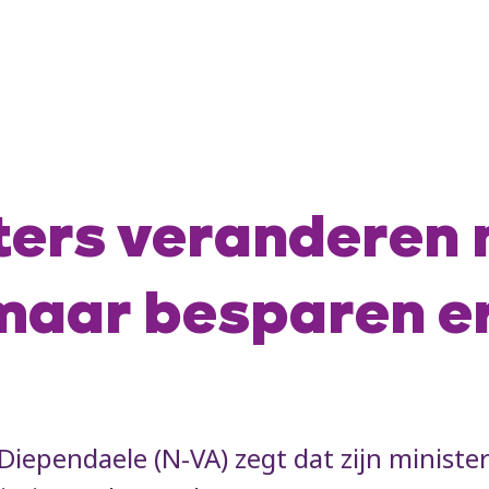
ters veranderen
aar besparen er
Diependaele (N-VA) zegt dat zijn minist