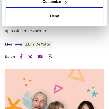
je de schoolrekening niet kan betalen. In plaats van
Customize
gratis, gezonde, maaltijden op school te voorzien,
zoals beloofd, geven ze een boete bij een lege
Deny
brooddoos. En ook in de aanpak tegen ongewettigde
afwezigheden delen ze dus liever boetes uit dan
oplossingen te zoeken.”
Meer over
Line De Witte
Delen