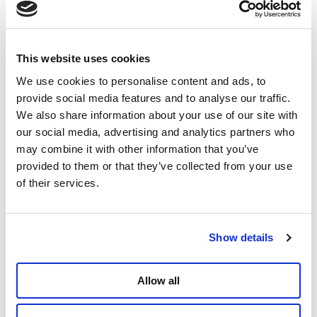
aan minister van Onderwijs Zuhal Demir (N-VA) de
cijfers over de geraamde meeropbrengst van de
verstrenging van de spijbelboete. “Voor 2025 zou de
spijbelboete 10 miljoen euro extra opbrengen, door
This website uses cookies
de verstrenging van het beleid”, weet De Witte. “Maar
We use cookies to personalise content and ads, to
opvallend is dat de Vlaamse Regering in haar
provide social media features and to analyse our traffic.
antwoord eigenlijk aangeeft dat de spijbelboete
We also share information about your use of our site with
helemaal geen oplossing is. Zij verwachten immers
our social media, advertising and analytics partners who
elk jaar meer inkomsten uit deze maatregel. In 2029
may combine it with other information that you’ve
willen ze bijvoorbeeld nog een miljoen extra ophalen.
provided to them or that they’ve collected from your use
Dat toont dat de spijbelboete misschien een
of their services.
oplossing is om de begrotingsput een beetje te
vullen, maar niet om kinderen op school te krijgen.”
“Het illustreert hoe de Vlaamse Regering te werk
Show details
gaat. Ze delen boetes uit voor alles wat fout loopt,
maar nemen nooit hun eigen beleid onder de loep”,
Allow all
gaat De Witte verder. “In plaats van een
maximumfactuur in te voeren, geven ze een boete als