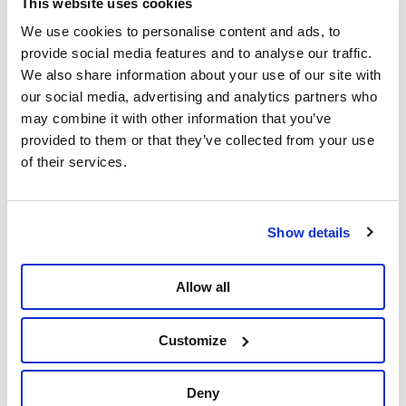
This website uses cookies
We use cookies to personalise content and ads, to
Problemen tussen burgers worden zoveel
provide social media features and to analyse our traffic.
mogelijk opgelost door bemiddeling, via
We also share information about your use of our site with
justitiehuizen en gratis eerstelijns
our social media, advertising and analytics partners who
rechtsbijstand van goede kwaliteit.
may combine it with other information that you’ve
We hervormen het hof van assisen om het te
provided to them or that they’ve collected from your use
moderniseren en de democratische voordelen
of their services.
ervan, zoals de volksjury, te vrijwaren.
We breiden het systeem van lekenrechters uit
naar strafrechtbanken en familierechtbanken.
Show details
Net als bij de arbeidsrechtbanken vullen zij de
professionele rechters aan met hun sociale
Allow all
expertise.
We hervormen de samenstelling van de Colleges
Customize
van de hoven en rechtbanken. Deze moeten de
diversiteit weerspiegelen van magistraten,
justitiepersoneel en burgers die er gebruik van
Deny