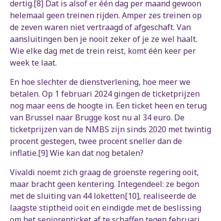
dertig.[8] Dat is alsof er één dag per maand gewoon
helemaal geen treinen rijden. Amper zes treinen op
de zeven waren niet vertraagd of afgeschaft. Van
aansluitingen ben je nooit zeker of je ze wel haalt.
Wie elke dag met de trein reist, komt één keer per
week te laat.
En hoe slechter de dienstverlening, hoe meer we
betalen. Op 1 februari 2024 gingen de ticketprijzen
nog maar eens de hoogte in. Een ticket heen en terug
van Brussel naar Brugge kost nu al 34 euro. De
ticketprijzen van de NMBS zijn sinds 2020 met twintig
procent gestegen, twee procent sneller dan de
inflatie.[9] Wie kan dat nog betalen?
Vivaldi noemt zich graag de groenste regering ooit,
maar bracht geen kentering. Integendeel: ze begon
met de sluiting van 44 loketten[10], realiseerde de
laagste stiptheid ooit en eindigde met de beslissing
om het seniorenticket af te schaffen tegen februari