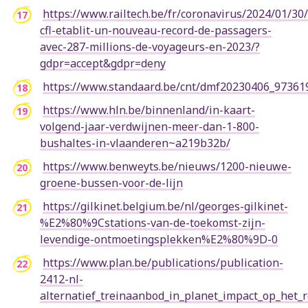
https://www.railtech.be/fr/coronavirus/2024/01/30/
cfl-etablit-un-nouveau-record-de-passagers-
avec-287-millions-de-voyageurs-en-2023/?
gdpr=accept&gdpr=deny
https://www.standaard.be/cnt/dmf20230406_973
https://www.hln.be/binnenland/in-kaart-
volgend-jaar-verdwijnen-meer-dan-1-800-
bushaltes-in-vlaanderen~a219b32b/
https://www.benweyts.be/nieuws/1200-nieuwe-
groene-bussen-voor-de-lijn
https://gilkinet.belgium.be/nl/georges-gilkinet-
%E2%80%9Cstations-van-de-toekomst-zijn-
levendige-ontmoetingsplekken%E2%80%9D-0
https://www.plan.be/publications/publication-
2412-nl-
alternatief_treinaanbod_in_planet_impact_op_het_