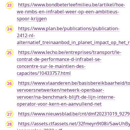
https://www.bondbeterleefmilieu.be/artikel/hoe-
we-nmbs-en-infrabel-weer-op-een-ambitieus-
spoor-krijgen
https://www.plan.be/publications/publication-
2412-nl-
alternatief_treinaanbod_in_planet_impact_op_het_
https://www.lecho.be/entreprises/transport/le-
contrat-de-performance-d-infrabel-se-
concentre-sur-le-maintien-des-
capacites/10433757.html
https://www.vlaanderen.be/basisbereikbaarheid/t
vervoersnetwerken/netwerk-openbaar-
vervoer/na-benchmark-blijft-de-lijn-interne-
operator-voor-kern-en-aanvullend-net
https://www.nieuwsblad.be/cnt/dmf20231019_927
https://assets.ctfassets.net/32fmeyn9t08i/5awU