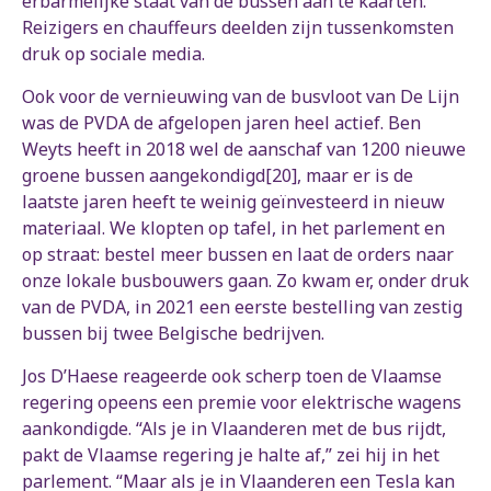
erbarmelijke staat van de bussen aan te kaarten.
Reizigers en chauffeurs deelden zijn tussenkomsten
druk op sociale media.
Ook voor de vernieuwing van de busvloot van De Lijn
was de PVDA de afgelopen jaren heel actief. Ben
Weyts heeft in 2018 wel de aanschaf van 1200 nieuwe
groene bussen aangekondigd[20], maar er is de
laatste jaren heeft te weinig geïnvesteerd in nieuw
materiaal. We klopten op tafel, in het parlement en
op straat: bestel meer bussen en laat de orders naar
onze lokale busbouwers gaan. Zo kwam er, onder druk
van de PVDA, in 2021 een eerste bestelling van zestig
bussen bij twee Belgische bedrijven.
Jos D’Haese reageerde ook scherp toen de Vlaamse
regering opeens een premie voor elektrische wagens
aankondigde. “Als je in Vlaanderen met de bus rijdt,
pakt de Vlaamse regering je halte af,” zei hij in het
parlement. “Maar als je in Vlaanderen een Tesla kan