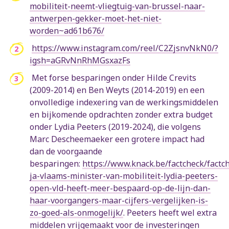
mobiliteit-neemt-vliegtuig-van-brussel-naar-
antwerpen-gekker-moet-het-niet-
worden~ad61b676/
https://www.instagram.com/reel/C2ZjsnvNkN0/?
igsh=aGRvNnRhMGsxazFs
Met forse besparingen onder Hilde Crevits
(2009-2014) en Ben Weyts (2014-2019) en een
onvolledige indexering van de werkingsmiddelen
en bijkomende opdrachten zonder extra budget
onder Lydia Peeters (2019-2024), die volgens
Marc Descheemaeker een grotere impact had
dan de voorgaande
besparingen:
https://www.knack.be/factcheck/factc
ja-vlaams-minister-van-mobiliteit-lydia-peeters-
open-vld-heeft-meer-bespaard-op-de-lijn-dan-
haar-voorgangers-maar-cijfers-vergelijken-is-
zo-goed-als-onmogelijk/
. Peeters heeft wel extra
middelen vrijgemaakt voor de investeringen