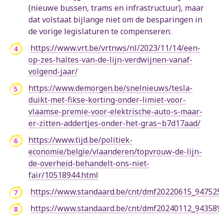
(nieuwe bussen, trams en infrastructuur), maar
dat volstaat bijlange niet om de besparingen in
de vorige legislaturen te compenseren.
https://www.vrt.be/vrtnws/nl/2023/11/14/een-
op-zes-haltes-van-de-lijn-verdwijnen-vanaf-
volgend-jaar/
https://www.demorgen.be/snelnieuws/tesla-
duikt-met-fikse-korting-onder-limiet-voor-
vlaamse-premie-voor-elektrische-auto-s-maar-
er-zitten-addertjes-onder-het-gras~b7d17aad/
https://www.tijd.be/politiek-
economie/belgie/vlaanderen/topvrouw-de-lijn-
de-overheid-behandelt-ons-niet-
fair/10518944.html
https://www.standaard.be/cnt/dmf20220615_94752
https://www.standaard.be/cnt/dmf20240112_94358