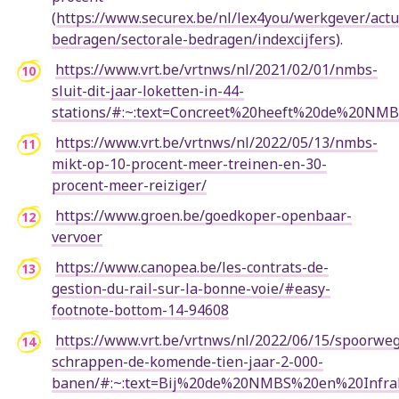
(
https://www.securex.be/nl/lex4you/werkgever/actu
bedragen/sectorale-bedragen/indexcijfers
).
https://www.vrt.be/vrtnws/nl/2021/02/01/nmbs-
sluit-dit-jaar-loketten-in-44-
stations/#:~:text=Concreet%20heeft%20de%20NM
https://www.vrt.be/vrtnws/nl/2022/05/13/nmbs-
mikt-op-10-procent-meer-treinen-en-30-
procent-meer-reiziger/
https://www.groen.be/goedkoper-openbaar-
vervoer
https://www.canopea.be/les-contrats-de-
gestion-du-rail-sur-la-bonne-voie/#easy-
footnote-bottom-14-94608
https://www.vrt.be/vrtnws/nl/2022/06/15/spoorweg
schrappen-de-komende-tien-jaar-2-000-
banen/#:~:text=Bij%20de%20NMBS%20en%20Infra