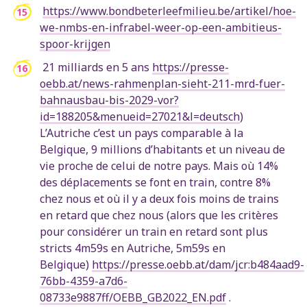
https://www.bondbeterleefmilieu.be/artikel/hoe-
we-nmbs-en-infrabel-weer-op-een-ambitieus-
spoor-krijgen
21 milliards en 5 ans
https://presse-
oebb.at/news-rahmenplan-sieht-211-mrd-fuer-
bahnausbau-bis-2029-vor?
id=188205&menueid=27021&l=deutsch
)
L’Autriche c’est un pays comparable à la
Belgique, 9 millions d’habitants et un niveau de
vie proche de celui de notre pays. Mais où 14%
des déplacements se font en train, contre 8%
chez nous et où il y a deux fois moins de trains
en retard que chez nous (alors que les critères
pour considérer un train en retard sont plus
stricts 4m59s en Autriche, 5m59s en
Belgique)
https://presse.oebb.at/dam/jcr:b484aad9-
76bb-4359-a7d6-
08733e9887ff/OEBB_GB2022_EN.pdf
.