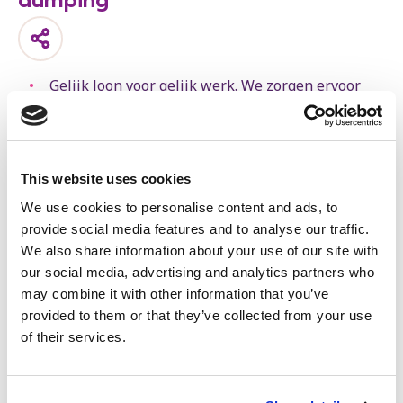
dumping
Gelijk loon voor gelijk werk. We zorgen ervoor
dat mensen die in België werken, betaald worden
volgens de Belgische loon- en
arbeidsvoorwaarden.
This website uses cookies
We jagen mensensmokkelaars weg van onze
werven.
We use cookies to personalise content and ads, to
provide social media features and to analyse our traffic.
We staan niet toe dat er gemorreld wordt aan de
We also share information about your use of our site with
wet-Major. We behouden het statuut van de
our social media, advertising and analytics partners who
dokwerkers.
may combine it with other information that you’ve
We bestrijden sociale dumping in de
provided to them or that they’ve collected from your use
transportsector. We leggen betere rij- en
of their services.
rusttijden op en trekken de licenties in van
transportbedrijven die de wet aan hun laars
lappen.