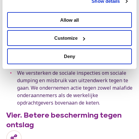
Show details
We zetten een beter kader op voor
onderaannemingen. We versterken de wetgeving
Allow all
over de aansprakelijkheid van hoofdaannemers.
De overheid moet het goede voorbeeld geven: op
Customize
openbare werven accepteren we alleen
volwaardige jobs, geen mix van structuren en
onderaannemingen die sociale rechten en
Deny
veiligheid met de voeten treedt.
We versterken de sociale inspecties om sociale
dumping en misbruik van uitzendwerk tegen te
gaan. We ondernemen actie tegen zowel malafide
onderaannemers als de werkelijke
opdrachtgevers bovenaan de keten.
Vier. Betere bescherming tegen
ontslag