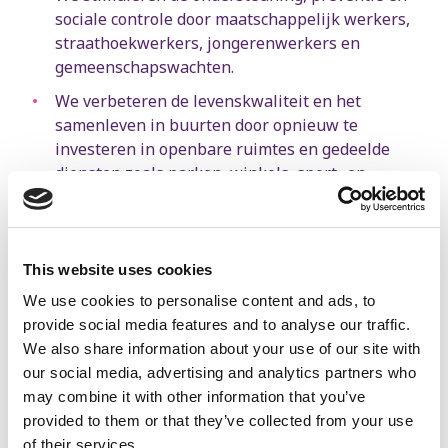
sociale controle door maatschappelijk werkers,
straathoekwerkers, jongerenwerkers en
gemeenschapswachten.
We verbeteren de levenskwaliteit en het
samenleven in buurten door opnieuw te
investeren in openbare ruimtes en gedeelde
diensten zoals parken, winkels, sport- en
culturele centra, jeugdclubs en buurthuizen.
Meer achtergrondinformatie
This website uses cookies
We use cookies to personalise content and ads, to
Vijf. Goed werkende hulpdiensten
provide social media features and to analyse our traffic.
We also share information about your use of our site with
our social media, advertising and analytics partners who
may combine it with other information that you’ve
We draaien de hervorming van de civiele
provided to them or that they’ve collected from your use
bescherming terug door kazernes te heropenen
of their services.