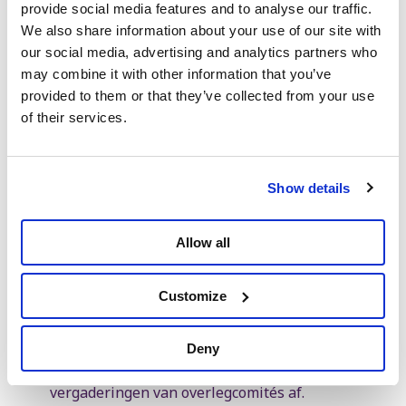
provide social media features and to analyse our traffic.
Het geld wordt herverdeeld tussen de federale
We also share information about your use of our site with
overheid en de regio's volgens een verdeelsleutel
our social media, advertising and analytics partners who
gebaseerd op de noden, zodat iedereen in het
may combine it with other information that you’ve
land van vergelijkbare openbare diensten kan
provided to them or that they’ve collected from your use
gebruikmaken.
of their services.
Meer achtergrondinformatie
Show details
Drie. Meer eenheid is goedkoper
en efficiënter
Allow all
Customize
Door te herfederaliseren verminderen we het
aantal ministers en staatssecretarissen met een
Deny
derde. We schaffen ook tientallen onnodige
vergaderingen van overlegcomités af.