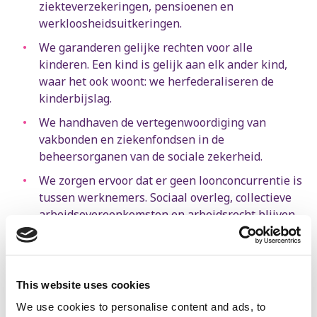
ziekteverzekeringen, pensioenen en
werkloosheidsuitkeringen.
We garanderen gelijke rechten voor alle
kinderen. Een kind is gelijk aan elk ander kind,
waar het ook woont: we herfederaliseren de
kinderbijslag.
We handhaven de vertegenwoordiging van
vakbonden en ziekenfondsen in de
beheersorganen van de sociale zekerheid.
We zorgen ervoor dat er geen loonconcurrentie is
tussen werknemers. Sociaal overleg, collectieve
arbeidsovereenkomsten en arbeidsrecht blijven
dus federale bevoegdheden.
De meeste belastingen worden op federaal
niveau geïnd: we zijn voor eerlijkere belastingen,
This website uses cookies
waarbij de breedste schouders de zwaarste
lasten dragen.
We use cookies to personalise content and ads, to