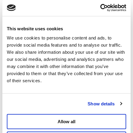
Voorzitter PVDA
TikTok
Instagram
This website uses cookies
Facebook
Twitter
We use cookies to personalise content and ads, to
provide social media features and to analyse our traffic.
We also share information about your use of our site with
Meer over
Video
Gemeenteraadsverkiezingen
our social media, advertising and analytics partners who
Raoul Hedebouw
may combine it with other information that you’ve
provided to them or that they’ve collected from your use
Delen
of their services.
Show details
Allow all