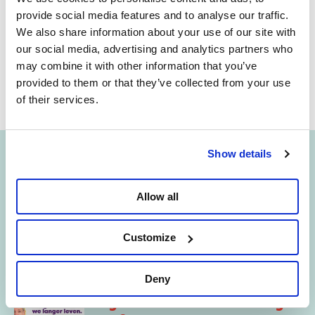
Recht op vervroegd pensioen vanaf 60
provide social media features and to analyse our traffic.
jaar, na een loopbaan van 40 jaar.
We also share information about your use of our site with
our social media, advertising and analytics partners who
may combine it with other information that you’ve
provided to them or that they’ve collected from your use
of their services.
Show details
Leer bij over pensioenen
Er zijn te weinig
Allow all
arbeidskrachten, dus moet
iedereen langer werken. Echt?
Volgens de regering is er te veel werk
Customize
voor het aantal arbeidskrachten, en
moeten we daarom allemaal langer
Deny
werken. Is dat echt zo? Kim De Witte
ontmaskert samen met Gaby
Langer werken omdat we langer