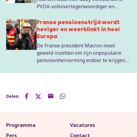
PVDA-volksvertegenwoordiger en
voormalig arbeider bij Ford Genk, de
ministers confronteert.
Franse pensioenstrijd wordt
heviger en weerklinkt in heel
Europa
De Franse president Macron moet
geweld inzetten om zijn onpopulaire
pensioenhervorming erdoor te krijgen.
Hij slaagt er niet in om de werkende
klasse – en zelfs de
volksvertegenwoordigers in het
parlement – te overtuigen. En dus
Delen
worden de mensen steeds bozer.
Programma
Vacatures
Pers
Contact