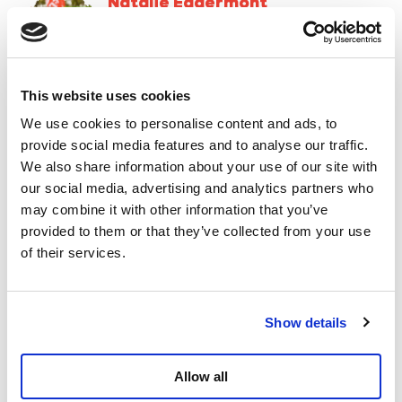
Natalie Eggermont
Volksvertegenwoordiger in de Kamer
TikTok
Instagram
This website uses cookies
Facebook
We use cookies to personalise content and ads, to
Twitter
provide social media features and to analyse our traffic.
We also share information about your use of our site with
Meer over
Gezondheidszorg
Video
our social media, advertising and analytics partners who
Natalie Eggermont
may combine it with other information that you’ve
provided to them or that they’ve collected from your use
Delen
of their services.
Show details
Allow all