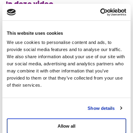
In deze video
Nabil Boukili
Volksvertegenwoordiger in de Kamer
TikTok
This website uses cookies
Instagram
We use cookies to personalise content and ads, to
Facebook
provide social media features and to analyse our traffic.
Twitter
We also share information about your use of our site with
our social media, advertising and analytics partners who
Meer over
Video
Israël - Palestina
Nabil Boukili
may combine it with other information that you’ve
provided to them or that they’ve collected from your use
of their services.
Delen
Show details
Allow all