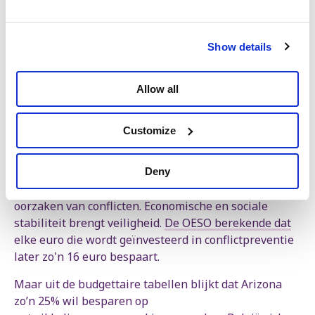
snijdt de EU fors in zijn diplomatiek korps
en maakt
ze diplomatie ondergeschikt aan economische
belangen. In het regeerakkoord wordt diplomatie
Show details
vooral aangehaald in het kader van “het
ondersteunen onze industriële defensiepolitiek” en
Allow all
het versterken van de Belgische wapenindustrie via
Europese programma’s. Arizona maakt diplomatie,
een uiterst belangrijk instrument in het beëindigen
Customize
en voorkomen van oorlogen - ondergeschikt aan de
belangen van de wapenhandel.
Deny
Internationale solidariteit moet zich richten op de
oorzaken van conflicten. Economische en sociale
stabiliteit brengt veiligheid.
De OESO berekende dat
elke euro die wordt geïnvesteerd in conflictpreventie
later zo'n 16 euro bespaart.
Maar uit de budgettaire tabellen blijkt dat Arizona
zo’n 25% wil besparen op