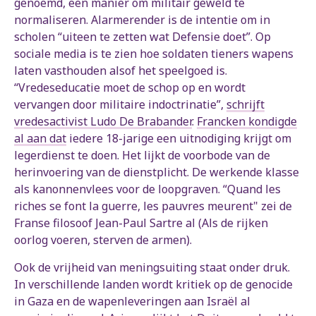
genoemd, een manier om militair geweld te
normaliseren. Alarmerender is de intentie om in
scholen “uiteen te zetten wat Defensie doet”. Op
sociale media is te zien hoe soldaten tieners wapens
laten vasthouden alsof het speelgoed is.
“Vredeseducatie moet de schop op en wordt
vervangen door militaire indoctrinatie”,
schrijft
vredesactivist Ludo De Brabander
.
Francken kondigde
al aan dat
iedere 18-jarige een uitnodiging krijgt om
legerdienst te doen. Het lijkt de voorbode van de
herinvoering van de dienstplicht. De werkende klasse
als kanonnenvlees voor de loopgraven. “Quand les
riches se font la guerre, les pauvres meurent" zei de
Franse filosoof Jean-Paul Sartre al (Als de rijken
oorlog voeren, sterven de armen).
Ook de vrijheid van meningsuiting staat onder druk.
In verschillende landen wordt kritiek op de genocide
in Gaza en de wapenleveringen aan Israël al