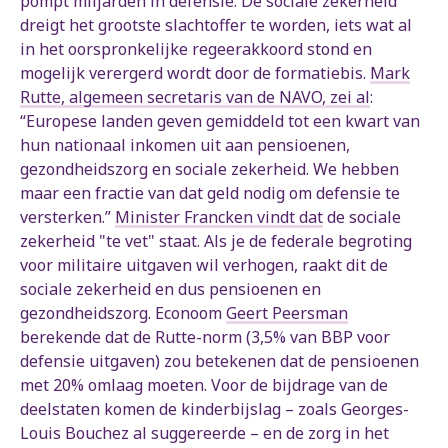
pompt miljarden in defensie. De sociale zekerheid
dreigt het grootste slachtoffer te worden, iets wat al
in het oorspronkelijke regeerakkoord stond en
mogelijk verergerd wordt door de formatiebis.
Mark
Rutte, algemeen secretaris van de NAVO, zei al
:
“Europese landen geven gemiddeld tot een kwart van
hun nationaal inkomen uit aan pensioenen,
gezondheidszorg en sociale zekerheid. We hebben
maar een fractie van dat geld nodig om defensie te
versterken.”
Minister Francken vindt dat
de sociale
zekerheid "te vet" staat. Als je de federale begroting
voor militaire uitgaven wil verhogen, raakt dit de
sociale zekerheid en dus pensioenen en
gezondheidszorg. Econoom
Geert Peersman
berekende dat de Rutte-norm (3,5% van BBP voor
defensie uitgaven) zou betekenen dat de pensioenen
met 20% omlaag moeten. Voor de bijdrage van de
deelstaten komen de kinderbijslag – zoals Georges-
Louis Bouchez al suggereerde – en de zorg in het