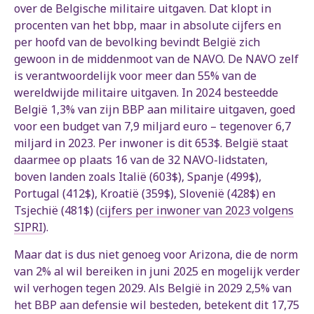
over de Belgische militaire uitgaven. Dat klopt in
procenten van het bbp, maar in absolute cijfers en
per hoofd van de bevolking bevindt België zich
gewoon in de middenmoot van de NAVO. De NAVO zelf
is verantwoordelijk voor meer dan 55% van de
wereldwijde militaire uitgaven. In 2024 besteedde
België 1,3% van zijn BBP aan militaire uitgaven, goed
voor een budget van 7,9 miljard euro – tegenover 6,7
miljard in 2023. Per inwoner is dit 653$. België staat
daarmee op plaats 16 van de 32 NAVO-lidstaten,
boven landen zoals Italië (603$), Spanje (499$),
Portugal (412$), Kroatië (359$), Slovenië (428$) en
Tsjechië (481$) (
cijfers per inwoner van 2023 volgens
SIPRI
).
Maar dat is dus niet genoeg voor Arizona, die de norm
van 2% al wil bereiken in juni 2025 en mogelijk verder
wil verhogen tegen 2029. Als België in 2029 2,5% van
het BBP aan defensie wil besteden, betekent dit 17,75