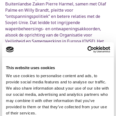
Buitenlandse Zaken Pierre Harmel, samen met Olaf
Palme en Willy Brandt, pleitte voor
“ontspanningspolitiek” en betere relaties met de
Sovjet-Unie. Dat leidde tot ingrijpende
wapenbeheersings- en ontwapeningsakkoorden,
alsook de oprichting van de Organisatie voor
Veiligheid en Samenwerking in Europa (OVSE). Het
principe van “collectieve en ondeelbare veiligheid”
stond centraal: niemand is veilig tot we allemaal veilig
zijn. Dat staat lijnrecht tegenover het opzet van een
militaire alliantie als de NAVO.
This website uses cookies
Dat idee hebben we vandaag opnieuw nodig. Als dit
We use cookies to personalise content and ads, to
op het hoogtepunt van de Koude Oorlog kon, waarom
provide social media features and to analyse our traffic.
zou het dan vandaag niet kunnen? De enige weg naar
We also share information about your use of our site with
stabiliteit en vrede is een oplossing die de veiligheid
our social media, advertising and analytics partners who
van het hele continent waarborgt. We mogen het
may combine it with other information that you’ve
continent niet opnieuw opdelen in twee vijandige
provided to them or that they’ve collected from your use
blokken langs een zwaar bewapende frontlijn. Helaas
of their services.