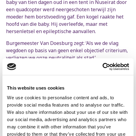
baby van tien dagen oud in een tent in Nuseirat door
een quadcopter werd neergeschoten terwijl zijn
moeder hem borstvoeding gaf. Een kogel raakte het
hoofd van die baby. Hij overleefde, maar met
hersenletsel en epileptische aanvallen.
Burgemeester Van Doesburg zegt: ‘Als we de vlag
wegdoen op basis van geen enkel objectief criterium,
verliezen we onze neutraliteit als stad.’
Mevrouw Van Doesburg, de stad heeft haar
neutraliteit al lang verloren. Ze heeft haar
neutraliteit verloren toen Bart De Wever zei dat hij de
This website uses cookies
kant van Israël koos, de kant van het licht. Ze heeft
We use cookies to personalise content and ads, to
haar neutraliteit verloren toen langs de haven van
provide social media features and to analyse our traffic.
Antwerpen tonnen munitie werden verscheept naar
We also share information about your use of our site with
Israël. Ze heeft haar neutraliteit verloren toen de
our social media, advertising and analytics partners who
politie van Antwerpen Israëlische spyware aankocht
may combine it with other information that you’ve
die getest werd op Palestijnen.
provided to them or that they’ve collected from your use