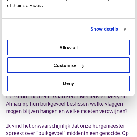
Voor mevrouw Van Doesburg tellen de uitspraken van
of their services.
de Verenigde Naties niet als objectief criterium. De
Onafhankelijke Onderzoekscommissie van de
Verenigde Naties spreekt opnieuw over genocide.
Show details
Over misdaden tegen de menselijkheid. Over
oorlogsmisdaden. Over foltering, vernedering,
seksueel geweld tegen kinderen in detentie. Over
Allow all
kinderen die sterven van honger omdat voeding en
medische zorg niet beschikbaar zijn. Over scholen,
Customize
weeshuizen, speelplaatsen en ziekenhuizen die
worden vernietigd.
Deny
Dat zijn de feiten. Maar wat zegt burgemeester Van
Doesburg, ik citeer: ‘Gaan Peter Mertens en Meryem
Almaci op hun buikgevoel beslissen welke vlaggen
mogen blijven hangen en welke moeten verdwijnen?’
Ik vind het onwaarschijnlijk dat onze burgemeester
spreekt over “buikgevoel” middenin een genocide. Op