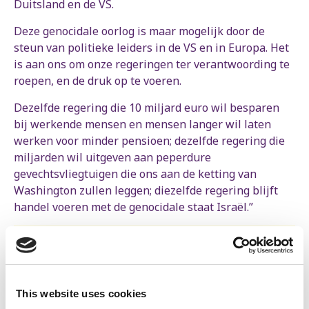
Duitsland en de VS.
Deze genocidale oorlog is maar mogelijk door de
steun van politieke leiders in de VS en in Europa. Het
is aan ons om onze regeringen ter verantwoording te
roepen, en de druk op te voeren.
Dezelfde regering die 10 miljard euro wil besparen
bij werkende mensen en mensen langer wil laten
werken voor minder pensioen; dezelfde regering die
miljarden wil uitgeven aan peperdure
gevechtsvliegtuigen die ons aan de ketting van
Washington zullen leggen; diezelfde regering blijft
handel voeren met de genocidale staat Israël.”
Op
16 november
is er opnieuw een betoging
gepland in Brussel om te eisen dat de
Belgische regering maatregelen neemt en
This website uses cookies
Israël sancties oplegt.