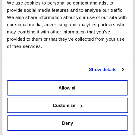
We use cookies to personalise content and ads, to
Afspraak om 14.00 uur aan het Noordstation
provide social media features and to analyse our traffic.
in Brussel.
We also share information about your use of our site with
our social media, advertising and analytics partners who
may combine it with other information that you’ve
Meer weten over de diepere
provided to them or that they’ve collected from your use
of their services.
redenen achter de genocide in
Palestina? Bekijk de video van
Fakto
Show details
Allow all
Customize
Deny