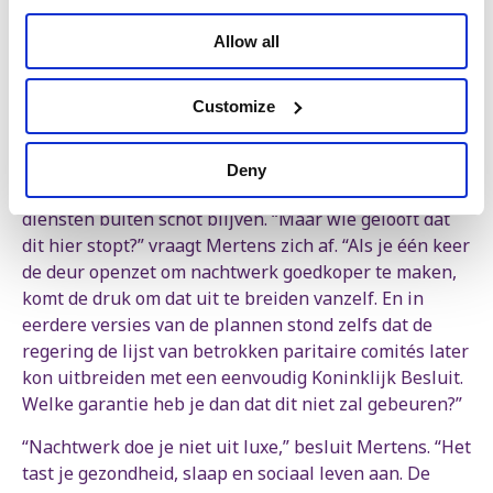
Wie daaraan raakt, pakt geld af van
werkende mensen en geeft het cadeau
Allow all
aan grote bedrijven
Customize
Peter Mertens
Algemeen secretaris PVDA
Deny
De regering stelt tot slot dat zorg en essentiële
diensten buiten schot blijven. “Maar wie gelooft dat
dit hier stopt?” vraagt Mertens zich af. “Als je één keer
de deur openzet om nachtwerk goedkoper te maken,
komt de druk om dat uit te breiden vanzelf. En in
eerdere versies van de plannen stond zelfs dat de
regering de lijst van betrokken paritaire comités later
kon uitbreiden met een eenvoudig Koninklijk Besluit.
Welke garantie heb je dan dat dit niet zal gebeuren?”
“Nachtwerk doe je niet uit luxe,” besluit Mertens. “Het
tast je gezondheid, slaap en sociaal leven aan. De