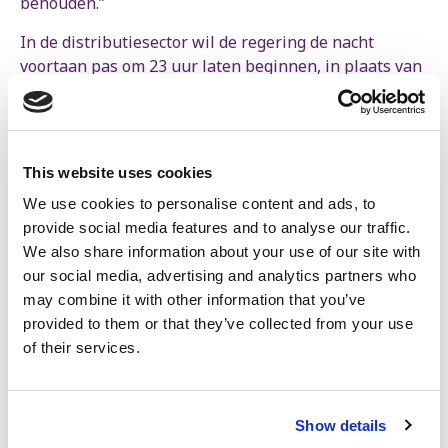
behouden.”
In de distributiesector wil de regering de nacht
voortaan pas om 23 uur laten beginnen, in plaats van
20 uur. “Dat betekent drie uur minder nachtpremie
per shift. Dat is geen detail: dat is minder loon op het
einde van de maand,” aldus Mertens.
This website uses cookies
Volgens de regering zouden de nieuwe regels enkel
gelden voor nieuw aangeworven werknemers. “Dan
We use cookies to personalise content and ads, to
krijg je collega’s naast elkaar met hetzelfde werk,
provide social media features and to analyse our traffic.
maar een andere premie? Hoe lang is zoiets
We also share information about your use of our site with
houdbaar?” vraagt Mertens zich af. “Ook de Raad van
our social media, advertising and analytics partners who
State waarschuwde al dat dit leidt tot ongelijke
may combine it with other information that you’ve
behandeling en loonverschillen voor hetzelfde werk.”
provided to them or that they’ve collected from your use
of their services.
De nachtpremie is geen cadeautje, maar
een beperkte, noodzakelijke compensatie.
Show details