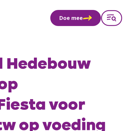
Doe mee
l Hedebouw
 op
Fiesta voor
tw op voeding