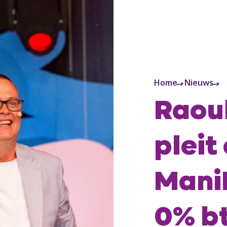
Home
Nieuws
Raou
pleit
Mani
0% b