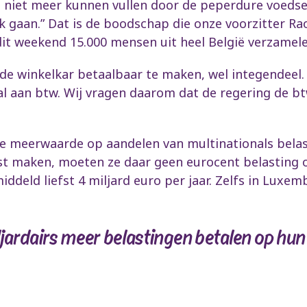
 niet meer kunnen vullen door de peperdure voedselp
k gaan.” Dat is de boodschap die onze voorzitter R
r dit weekend 15.000 mensen uit heel België verzamel
de winkelkar betaalbaar te maken, wel integendeel.
n al aan btw. Wij vragen daarom dat de regering de b
.
de meerwaarde op aandelen van multinationals belas
 maken, moeten ze daar geen eurocent belasting op
ddeld liefst 4 miljard euro per jaar. Zelfs in Luxem
ljardairs meer belastingen betalen op hu