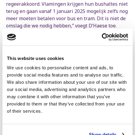
regeerakkoord. Vlamingen krijgen hun bushaltes niet
terug en gaan vanaf 1 januari 2025 mogelijk zelfs nog
meer moeten betalen voor bus en tram. Dit is niet de
omslag die we nodig hebben,” voegt D’Haese toe.
Dezelfde vaststelling maakt de PVDA als het gaat over
de tekorten in de zorg en het onderwijs “De werkdruk
is in veel sectoren echt onhoudbaar. Desondanks
This website uses cookies
ontbreken concrete maatregelen die het
lerarentekort of de grote personeelstekorten in de
We use cookies to personalise content and ads, to
ouderenzorg en de kinderopvang aanpakken.
provide social media features and to analyse our traffic.
Integendeel, er wordt meer flexibiliteit verwacht in de
We also share information about your use of our site with
kinderopvang en de kind-begeleiderratio daalt niet.
our social media, advertising and analytics partners who
Ook staan er geen doelstellingen in over de lange
may combine it with other information that you’ve
wachtlijsten voor mensen met een handicap of in de
provided to them or that they’ve collected from your use
jeugdzorg.”
of their services.
Bovendien blinkt het regeerakkoord volgens de PVDA
uit in vaagheid. “De tekst staat vol met investeringen
Show details