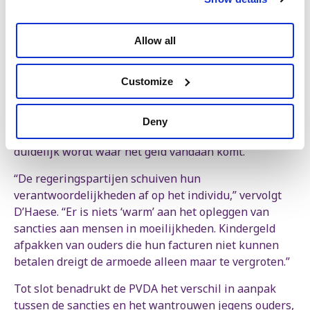
en maatregelen die ze willen doorvoeren, maar
concrete bedragen of doelen vernoemen ze niet”, zegt
D’Haese. “De focus op begrotingsevenwicht
Allow all
suggereert dat ze elke euro die ze investeren, elders
besparen. Maar waar ze besparen blijft onduidelijk.
Customize
Met de verkiezingen van 13 oktober in zicht, lijken de
regeringspartijen zich vooral te richten op het
communiceren van goed nieuws. Wij vragen om ons
Deny
snel de budgettaire tabellen te bezorgen, zodat
duidelijk wordt waar het geld vandaan komt.”
“De regeringspartijen schuiven hun
verantwoordelijkheden af op het individu,” vervolgt
D’Haese. “Er is niets ‘warm’ aan het opleggen van
sancties aan mensen in moeilijkheden. Kindergeld
afpakken van ouders die hun facturen niet kunnen
betalen dreigt de armoede alleen maar te vergroten.”
Tot slot benadrukt de PVDA het verschil in aanpak
tussen de sancties en het wantrouwen jegens ouders,