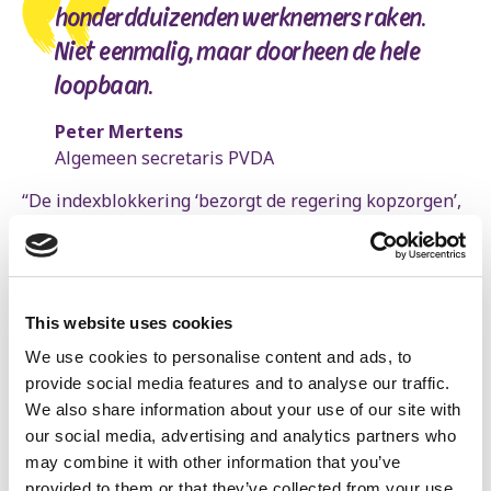
honderdduizenden werknemers raken.
Niet eenmalig, maar doorheen de hele
loopbaan.
Peter Mertens
Algemeen secretaris PVDA
“De indexblokkering ‘bezorgt de regering kopzorgen’,
schrijft Het Laatste Nieuws vandaag. Mijn gedacht?
De regering kent er niets van. En ze zouden er beter
vanaf blijven”, aldus Peter.
“De maatregel zou de koopkracht van
This website uses cookies
honderdduizenden werknemers raken. Niet eenmalig,
We use cookies to personalise content and ads, to
maar doorheen de hele loopbaan: het verlies van de
provide social media features and to analyse our traffic.
indexdiefstal bouwt zich immers jaar na jaar op.
We also share information about your use of our site with
Onbegrijpelijk, en onaanvaardbaar.”
our social media, advertising and analytics partners who
may combine it with other information that you’ve
“Het wordt nu duidelijk dat ze de indexblokkering
provided to them or that they’ve collected from your use