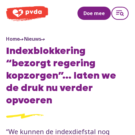
PVDA
Doe mee
Home
Nieuws
Indexblokkering
“bezorgt regering
kopzorgen”... laten we
de druk nu verder
opvoeren
“We kunnen de indexdiefstal nog